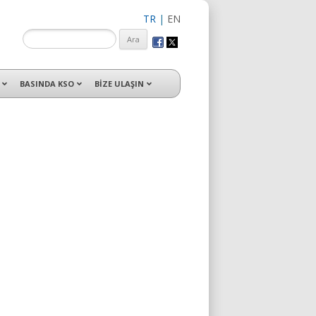
TR
|
EN
isleri ile hizmet vermektedir.
BASINDA KSO
BİZE ULAŞIN