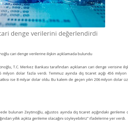
ari denge verilerini değerlendirdi
oğlu cari denge verilerine ilişkin açıklamada bulundu
noğlu, T.C. Merkez Bankası tarafından açıklanan cari denge verisine ili
milyon dolar fazla verdi. Temmuz ayında dış ticaret açığı 456 milyon d
tkısı ise 8 milyar dolar oldu. Bu kalem de geçen yılın 206 milyon dolar üze
 bulunan Zeytinoğlu, ağustos ayında dış ticaret açığındaki gerileme car
ğından yıllık açıkta gerileme olacağını söyleyebiliriz” ifadelerine yer verdi.