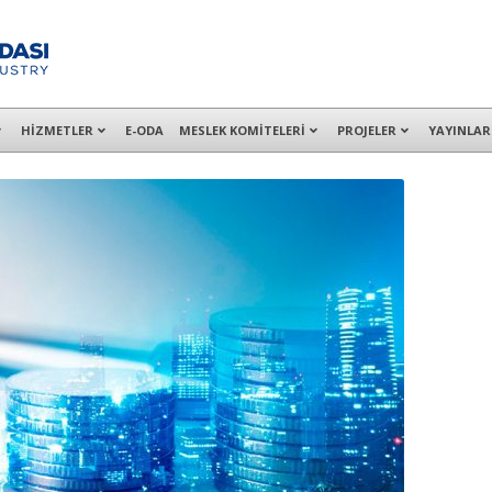
alışanları ile İzmit Merkez, Çayırova, Dilovası, Gebze ve İMES OSB’deki of
HİZMETLER
E-ODA
MESLEK KOMİTELERİ
PROJELER
YAYINLAR