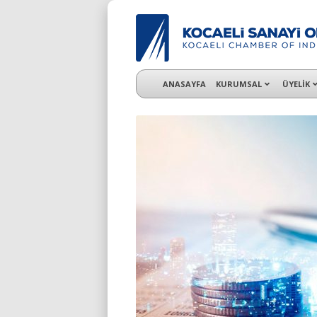
KSO 3500’ü aşkın sanayi kuruluşuna uzman ç
ANASAYFA
KURUMSAL
ÜYELİK