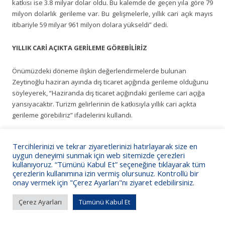
katkısı ise 3.8 milyar dolar oldu. Bu kalemde de geçen yıla göre 79
milyon dolarlık gerileme var. Bu gelişmelerle, yıllık cari açık mayıs
itibariyle 59 milyar 961 milyon dolara yükseldi” dedi.
YILLIK CARİ AÇIKTA GERİLEME GÖREBİLİRİZ
Önümüzdeki döneme ilişkin değerlendirmelerde bulunan
Zeytinoğlu haziran ayında dış ticaret açığında gerileme olduğunu
söyleyerek, “Haziranda dış ticaret açığındaki gerileme cari açığa
yansıyacaktır. Turizm gelirlerinin de katkısıyla yıllık cari açıkta
gerileme görebiliriz” ifadelerini kullandı.
Tercihlerinizi ve tekrar ziyaretlerinizi hatırlayarak size en
uygun deneyimi sunmak için web sitemizde çerezleri
kullanıyoruz. “Tümünü Kabul Et” seçeneğine tıklayarak tüm
KSO Bilgi İşlem
çerezlerin kullanımına izin vermiş olursunuz. Kontrollü bir
onay vermek için "Çerez Ayarları"nı ziyaret edebilirsiniz.
Çerez Ayarları
Tümünü Kabul Et