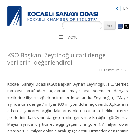
TR
|
EN
KSO 3500’ü aşkın sanayi kuruluşuna uzman çalışanları ile İzmit
Menü
Merkez, Çayırova, Dilovası, Gebze ve İMES OSB’deki ofisleri ile
hizmet vermektedir.
KSO Başkanı Zeytinoğlu cari denge
verilerini değerlendirdi
11 Temmuz 2023
Kocaeli Sanayi Odası (KSO) Başkanı Ayhan Zeytinoğlu, T.C. Merkez
Bankası tarafından açıklanan mayıs ayı ödemeler dengesi
verilerine ilişkin değerlendirmelerde bulundu. Zeytinoğlu, “Mayıs
ayında cari denge 7 milyar 933 milyon dolar açık verdi. Açıkta ana
etken dış ticaret açığındaki artış oldu. Bununla birlikte turizm
gelirlerinin katkısının da geçen yılın gerisinde kaldığını görüyoruz.
Mayıs ayında dış ticaret açığı geçen yıla göre 1.7 milyar dolar
artarak 10.5 milyar dolar olarak gerçekleşti. Hizmetler dengesinin