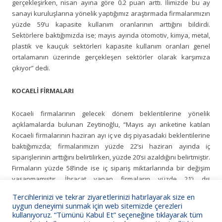
gerçekleşirken, nisan ayına göre 0.2 puan arttı. İlimizde bu ay
sanayi kuruluşlarına yönelik yaptığımız araştırmada firmalarımızın
yüzde 59’u kapasite kullanım oranlarının arttığını bildirdi.
Sektörlere baktığımızda ise; mayıs ayında otomotiv, kimya, metal,
plastik ve kauçuk sektörleri kapasite kullanım oranları genel
ortalamanın üzerinde gerçekleşen sektörler olarak karşımıza
çıkıyor” dedi.
KOCAELİ FİRMALARI
Kocaeli firmalarının gelecek dönem beklentilerine yönelik
açıklamalarda bulunan Zeytinoğlu, “Mayıs ayı anketine katılan
Kocaeli firmalarının haziran ayı iç ve dış piyasadaki beklentilerine
baktığımızda; firmalarımızın yüzde 22’si haziran ayında iç
siparişlerinin arttığını belirtilirken, yüzde 20’si azaldığını belirtmiştir.
Firmaların yüzde 58’inde ise iç sipariş miktarlarında bir değişim
yaşanmamıştır. İhracat yapan firmaların yüzde 21’i dış
siparişlerinin haziran ayında arttığını belirtirken, yüzde 17’si azalış
Tercihlerinizi ve tekrar ziyaretlerinizi hatırlayarak size en
bildirmişlerdir. Firmaların yüzde 62’sinde ise alınan dış sipariş
uygun deneyimi sunmak için web sitemizde çerezleri
miktarlarında bir değişim yaşanmamıştır” açıklamasında bulundu.
kullanıyoruz. “Tümünü Kabul Et” seçeneğine tıklayarak tüm