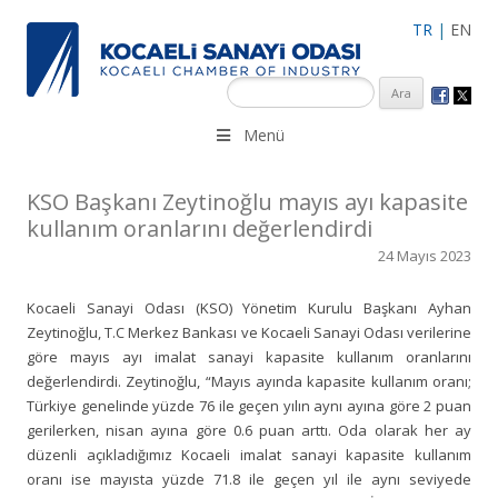
TR
|
EN
KSO 3500’ü aşkın sanayi kuruluşuna uzman çalışanları ile İzmit
Menü
Merkez, Çayırova, Dilovası, Gebze ve İMES OSB’deki ofisleri ile
hizmet vermektedir.
KSO Başkanı Zeytinoğlu mayıs ayı kapasite
kullanım oranlarını değerlendirdi
24 Mayıs 2023
Kocaeli Sanayi Odası (KSO) Yönetim Kurulu Başkanı Ayhan
Zeytinoğlu, T.C Merkez Bankası ve Kocaeli Sanayi Odası verilerine
göre mayıs ayı imalat sanayi kapasite kullanım oranlarını
değerlendirdi. Zeytinoğlu, “Mayıs ayında kapasite kullanım oranı;
Türkiye genelinde yüzde 76 ile geçen yılın aynı ayına göre 2 puan
gerilerken, nisan ayına göre 0.6 puan arttı. Oda olarak her ay
düzenli açıkladığımız Kocaeli imalat sanayi kapasite kullanım
oranı ise mayısta yüzde 71.8 ile geçen yıl ile aynı seviyede