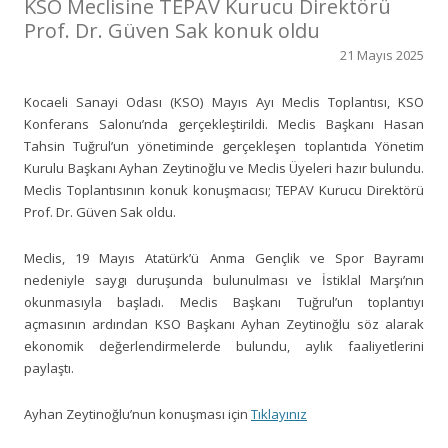
KSO Meclisine TEPAV Kurucu Direktörü
Prof. Dr. Güven Sak konuk oldu
21 Mayıs 2025
Kocaeli Sanayi Odası (KSO) Mayıs Ayı Meclis Toplantısı, KSO
Konferans Salonu’nda gerçekleştirildi. Meclis Başkanı Hasan
Tahsin Tuğrul’un yönetiminde gerçekleşen toplantıda Yönetim
Kurulu Başkanı Ayhan Zeytinoğlu ve Meclis Üyeleri hazır bulundu.
Meclis Toplantısının konuk konuşmacısı; TEPAV Kurucu Direktörü
Prof. Dr. Güven Sak oldu.
Meclis, 19 Mayıs Atatürk’ü Anma Gençlik ve Spor Bayramı
nedeniyle saygı duruşunda bulunulması ve İstiklal Marşı’nın
okunmasıyla başladı. Meclis Başkanı Tuğrul’un toplantıyı
açmasının ardından KSO Başkanı Ayhan Zeytinoğlu söz alarak
ekonomik değerlendirmelerde bulundu, aylık faaliyetlerini
paylaştı.
Ayhan Zeytinoğlu’nun konuşması için
Tıklayınız