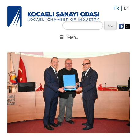
TR
|
EN
KSO 3500’ü aşkın sanayi kuruluşuna uzman çalışanları ile İzmit
Menü
Merkez, Çayırova, Dilovası, Gebze ve İMES OSB’deki ofisleri ile
hizmet vermektedir.