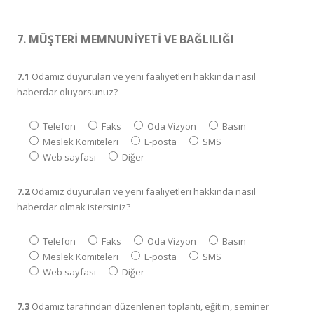
7. MÜŞTERİ MEMNUNİYETİ VE BAĞLILIĞI
7.1
Odamız duyuruları ve yeni faaliyetleri hakkında nasıl
haberdar oluyorsunuz?
Telefon
Faks
Oda Vizyon
Basın
Meslek Komiteleri
E-posta
SMS
Web sayfası
Diğer
7.2
Odamız duyuruları ve yeni faaliyetleri hakkında nasıl
haberdar olmak istersiniz?
Telefon
Faks
Oda Vizyon
Basın
Meslek Komiteleri
E-posta
SMS
Web sayfası
Diğer
7.3
Odamız tarafından düzenlenen toplantı, eğitim, seminer