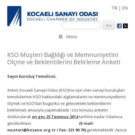
TR
|
EN
KSO 3500’ü aşkın sanayi kuruluşuna uzman çalışanları ile İzmit
Menü
Merkez, Çayırova, Dilovası, Gebze ve İMES OSB’deki ofisleri ile
hizmet vermektedir.
KSO Müşteri Bağlılığı ve Memnuniyetini
Ölçme ve Beklentilerini Belirleme Anketi
Sayın Kuruluş Temsilcisi;
Anket; Kocaeli Sanayi Odası (KSO)’na üye olan sanayi kuruluşları
temsilcilerinin KSO hakkındaki algılamalarını ve memnuniyetlerini
ölçmek ve KSO’dan bugünkü ve gelecekteki beklentilerini
belirlemek amacıyla yapılmaktadır. Söz konusu anketin
doldurularak
en geç 25 Temmuz 2014
tarihine kadar Odamıza
gönderilmesi
(E-mail:
musteri@kosano.org.tr / Fax: 321 90 70)
gerekmektedir. Ayrıca