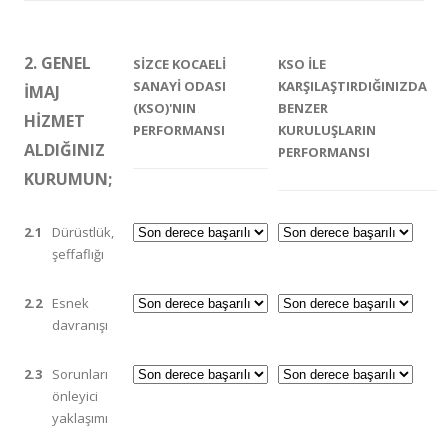
2. GENEL
SİZCE KOCAELİ
KSO İLE
SANAYİ ODASI
KARŞILAŞTIRDIĞINIZDA
İMAJ
(KSO)'NIN
BENZER
HİZMET
PERFORMANSI
KURULUŞLARIN
ALDIĞINIZ
PERFORMANSI
KURUMUN;
2.1
Dürüstlük,
şeffaflığı
2.2
Esnek
davranışı
2.3
Sorunları
önleyici
yaklaşımı