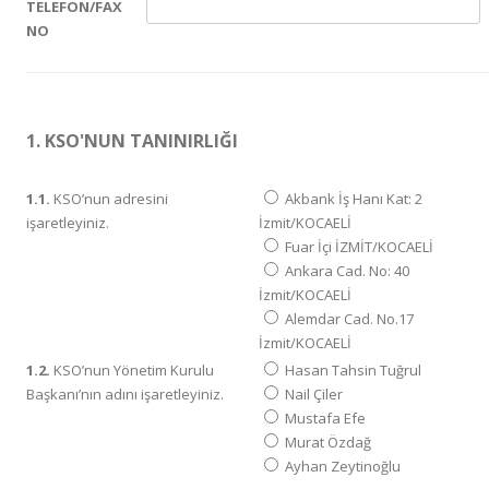
TELEFON/FAX
NO
1. KSO'NUN TANINIRLIĞI
1.1.
KSO’nun adresini
Akbank İş Hanı Kat: 2
işaretleyiniz.
İzmit/KOCAELİ
Fuar İçi İZMİT/KOCAELİ
Ankara Cad. No: 40
İzmit/KOCAELİ
Alemdar Cad. No.17
İzmit/KOCAELİ
1.2.
KSO’nun Yönetim Kurulu
Hasan Tahsin Tuğrul
Başkanı’nın adını işaretleyiniz.
Nail Çiler
Mustafa Efe
Murat Özdağ
Ayhan Zeytinoğlu