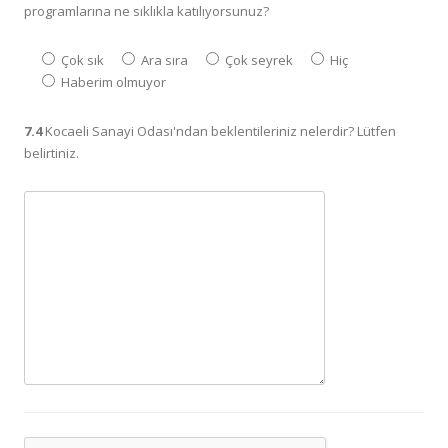
programlarına ne sıklıkla katılıyorsunuz?
Çok sık
Ara sıra
Çok seyrek
Hiç
Haberim olmuyor
7.4
Kocaeli Sanayi Odası'ndan beklentileriniz nelerdir? Lütfen
belirtiniz.