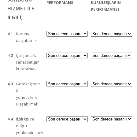
PERFORMANSI
KURULUŞLARIN
HİZMET İLE
PERFORMANSI
İLGİLİ;
4.1
Kuruma
ulaşabilirlik
4.2
Çalışanlarla
rahat iletişim
kurabilmek
4.3
Gerektiğinde
üst
yöneticilere
ulaşabilmek
4.4
İlgili kişiye
doğru
yönlendirilmek