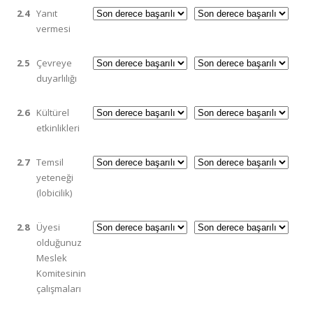
2.4
Yanıt
vermesi
2.5
Çevreye
duyarlılığı
2.6
Kültürel
etkinlikleri
2.7
Temsil
yeteneği
(lobicilik)
2.8
Üyesi
olduğunuz
Meslek
Komitesinin
çalışmaları