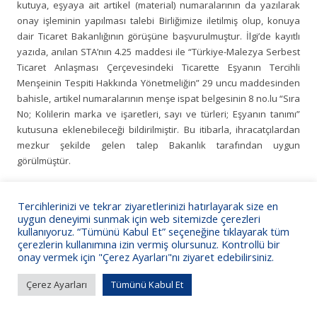
kutuya, eşyaya ait artikel (material) numaralarının da yazılarak
onay işleminin yapılması talebi Birliğimize iletilmiş olup, konuya
dair Ticaret Bakanlığının görüşüne başvurulmuştur. İlgi’de kayıtlı
yazıda, anılan STA’nın 4.25 maddesi ile “Türkiye-Malezya Serbest
Ticaret Anlaşması Çerçevesindeki Ticarette Eşyanın Tercihli
Menşeinin Tespiti Hakkında Yönetmeliğin” 29 uncu maddesinden
bahisle, artikel numaralarının menşe ispat belgesinin 8 no.lu “Sıra
No; Kolilerin marka ve işaretleri, sayı ve türleri; Eşyanın tanımı”
kutusuna eklenebileceği bildirilmiştir. Bu itibarla, ihracatçılardan
mezkur şekilde gelen talep Bakanlık tarafından uygun
görülmüştür.
Bilgilerinize sunarız.
Tercihlerinizi ve tekrar ziyaretlerinizi hatırlayarak size en
uygun deneyimi sunmak için web sitemizde çerezleri
kullanıyoruz. “Tümünü Kabul Et” seçeneğine tıklayarak tüm
çerezlerin kullanımına izin vermiş olursunuz. Kontrollü bir
onay vermek için "Çerez Ayarları"nı ziyaret edebilirsiniz.
KSO Bilgi İşlem
Çerez Ayarları
Tümünü Kabul Et