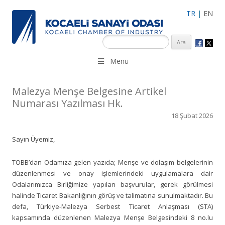
TR
|
EN
KSO 3500’ü aşkın sanayi kuruluşuna uzman çalışanları ile İzmit
Menü
Merkez, Çayırova, Dilovası, Gebze ve İMES OSB’deki ofisleri ile
hizmet vermektedir.
Malezya Menşe Belgesine Artikel
Numarası Yazılması Hk.
18 Şubat 2026
Sayın Üyemiz,
TOBB’dan Odamıza gelen yazıda; Menşe ve dolaşım belgelerinin
düzenlenmesi ve onay işlemlerindeki uygulamalara dair
Odalarımızca Birliğimize yapılan başvurular, gerek görülmesi
halinde Ticaret Bakanlığının görüş ve talimatına sunulmaktadır. Bu
defa, Türkiye-Malezya Serbest Ticaret Anlaşması (STA)
kapsamında düzenlenen Malezya Menşe Belgesindeki 8 no.lu