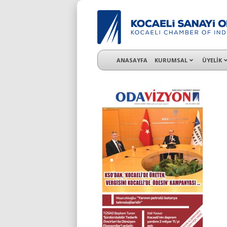
KSO 3500’ü aşkın sanayi kuruluşuna uzman ç
ANASAYFA
KURUMSAL
ÜYELİK