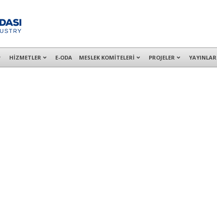
alışanları ile İzmit Merkez, Çayırova, Dilovası, Gebze ve İMES OSB’deki of
HİZMETLER
E-ODA
MESLEK KOMİTELERİ
PROJELER
YAYINLAR