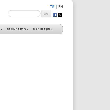
TR
|
EN
isleri ile hizmet vermektedir.
BASINDA KSO
BİZE ULAŞIN