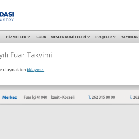
alışanları ile İzmit Merkez, Çayırova, Dilovası, Gebze ve İMES OSB’deki of
HİZMETLER
E-ODA
MESLEK KOMİTELERİ
PROJELER
YAYINLAR
yılı Fuar Takvimi
ne ulaşmak için
tıklayınız.