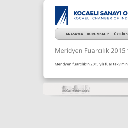
KSO 3500’ü aşkın sanayi kuruluşuna uzman ç
ANASAYFA
KURUMSAL
ÜYELİK
Meridyen Fuarcılık 2015 
Meridyen fuarcılık’ın 2015 yılı fuar takvimi