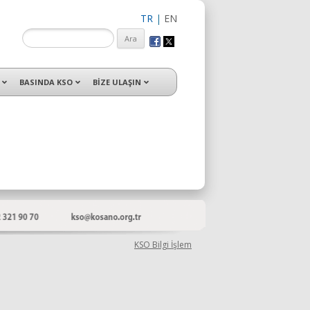
TR
|
EN
isleri ile hizmet vermektedir.
BASINDA KSO
BİZE ULAŞIN
KSO Bilgi İşlem