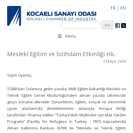
TR
|
EN
KSO 3500’ü aşkın sanayi kuruluşuna uzman çalışanları ile İzmit
Menü
Merkez, Çayırova, Dilovası, Gebze ve İMES OSB’deki ofisleri ile
hizmet vermektedir.
Meslekî Eğitim ve İstihdam Etkinliği Hk.
3 Mayıs 2024
Sayın Üyemiz,
TOBB’dan Odamıza gelen yazıda; Miilli Eğitim Bakanlığı Mesleki ve
Teknik Eğitim Genel Müdürlüğü’nden alınan yazıda ülkemizde
geçici koruma altındaki Suriyelilerin, eğitim, sosyal ve ekonomik
uyum alanlarında desteklenmesi amacıyla Avrupa Birliği
tarafından finanse edilen “Türkiye’deki Mülteciler için Mali Yardım
Programı” (Facility for Refugees in Turkey – FRIT) kapsamında
Alman Kalkınma Bankası (KfW) ile “Mesleki ve Teknik Eğitim