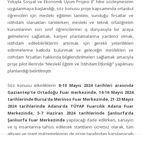
Yoluyla Sosyal ve Ekonomik Uyum Projesi II” hibe sözleşmesinin
uygulanmaya başlandığı, söz konusu proje kapsamında ortaokul
öğrencileri için mesleki eğitimin tanıtımı, sunduğu fırsatlar ve
istihdam olanakları tanıtılırken, mesleki ve teknik ortaöğretim
kurumlarının son sınıf öğrencilerinin iş dünyasıyla bir araya
gelmelerini sağlamak, kariyer planlamalarına yardımcı olmak,
istihdam edilebilirliklerini artırmak için gerekli yeterlilikleri
edinmelerine katkıda bulunmak ve geleceğin meslekleri ve
istihdam fırsatları hakkında bilgilendirilmeleri sağlamak amacıyla
proje pilot illerinde “Meslekî Eğitim ve İstihdam Etkinliği” yapılması
planlandığı belirtilmiştir.
Söz konusu etkinliklerin
8-10 Mayıs 2024 tarihleri arasında
Gaziantep’te Ortadoğu Fuar merkezinde, 14-16 Mayıs 2024
tarihlerinde Bursa’da Merinos Fuar Merkezinde, 21-23 Mayıs
2024 tarihlerinde Adana’da TÜYAP Fuarcılık Adana Fuar
Merkezinde, 5-7 Haziran 2024 tarihlerinde Şanlıurfa’da
Şanlıurfa Fuar Merkezinde
yapılacağı ifade edilirken, sanayici
ve iş insanlarına tahsis edilecek stantların ücretsiz olarak, tüm
altyapı ve stant malzemelerinin de proje tarafından karşılanacağı
ifade edilmiştir.