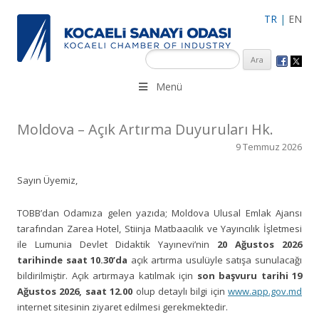
TR
|
EN
KSO 3500’ü aşkın sanayi kuruluşuna uzman çalışanları ile İzmit
Menü
Merkez, Çayırova, Dilovası, Gebze ve İMES OSB’deki ofisleri ile
hizmet vermektedir.
Moldova – Açık Artırma Duyuruları Hk.
9 Temmuz 2026
Sayın Üyemiz,
TOBB’dan Odamıza gelen yazıda; Moldova Ulusal Emlak Ajansı
tarafından Zarea Hotel, Stiinja Matbaacılık ve Yayıncılık İşletmesi
ile Lumunia Devlet Didaktik Yayınevi’nin
20 Ağustos 2026
tarihinde saat 10.30’da
açık artırma usulüyle satışa sunulacağı
bildirilmiştir. Açık artırmaya katılmak için
son başvuru tarihi 19
Ağustos 2026, saat 12.00
olup detaylı bilgi için
www.app.gov.md
internet sitesinin ziyaret edilmesi gerekmektedir.