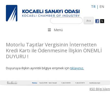
TR
|
EN
KSO 3500’ü aşkın sanayi kuruluşuna uzman çalışanları ile İzmit
Menü
Merkez, Çayırova, Dilovası, Gebze ve İMES OSB’deki ofisleri ile
hizmet vermektedir.
Motorlu Taşıtlar Vergisinin İnternetten
Kredi Kartı ile Ödenmesine İlişkin ÖNEMLİ
DUYURU !
Duyuruya ilişkin ayrıntılı bilgiye erişmek için
tıklayınız.
KSO Bilgi İşlem