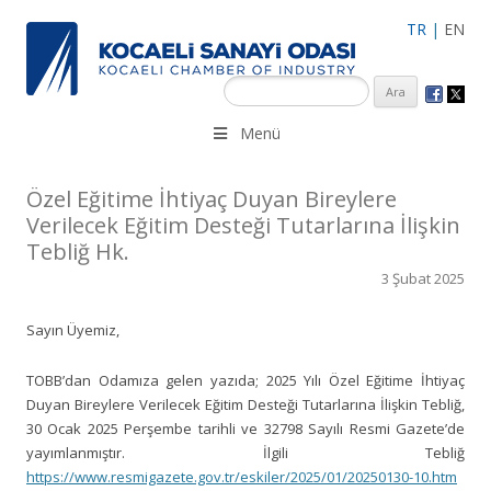
TR
|
EN
KSO 3500’ü aşkın sanayi kuruluşuna uzman çalışanları ile İzmit
Menü
Merkez, Çayırova, Dilovası, Gebze ve İMES OSB’deki ofisleri ile
hizmet vermektedir.
Özel Eğitime İhtiyaç Duyan Bireylere
Verilecek Eğitim Desteği Tutarlarına İlişkin
Tebliğ Hk.
3 Şubat 2025
Sayın Üyemiz,
TOBB’dan Odamıza gelen yazıda; 2025 Yılı Özel Eğitime İhtiyaç
Duyan Bireylere Verilecek Eğitim Desteği Tutarlarına İlişkin Tebliğ,
30 Ocak 2025 Perşembe tarihli ve 32798 Sayılı Resmi Gazete’de
yayımlanmıştır. İlgili Tebliğ
https://www.resmigazete.gov.tr/eskiler/2025/01/20250130-10.htm