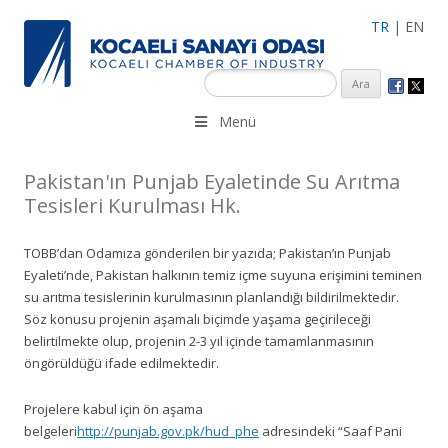
TR
|
EN
KSO 3500’ü aşkın sanayi kuruluşuna uzman çalışanları ile İzmit
Menü
Merkez, Çayırova, Dilovası, Gebze ve İMES OSB’deki ofisleri ile
hizmet vermektedir.
Pakistan'ın Punjab Eyaletinde Su Arıtma
Tesisleri Kurulması Hk.
TOBB’dan Odamıza gönderilen bir yazıda; Pakistan’ın Punjab
Eyaleti’nde, Pakistan halkının temiz içme suyuna erişimini teminen
su arıtma tesislerinin kurulmasının planlandığı bildirilmektedir.
Söz konusu projenin aşamalı biçimde yaşama geçirileceği
belirtilmekte olup, projenin 2-3 yıl içinde tamamlanmasının
öngörüldüğü ifade edilmektedir.
Projelere kabul için ön aşama
belgeleri
http://punjab.gov.pk/hud_phe
adresindeki “Saaf Pani