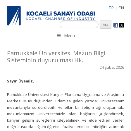
TR
|
EN
KSO 3500’ü aşkın sanayi kuruluşuna uzman çalışanları ile İzmit
Menü
Merkez, Çayırova, Dilovası, Gebze ve İMES OSB’deki ofisleri ile
hizmet vermektedir.
Pamukkale Üniversitesi Mezun Bilgi
Sisteminin duyurulması Hk.
24 Şubat 2026
Sayın Üyemiz,
Pamukkale Üniversitesi Kariyer Planlama Uygulama ve Araştırma
Merkezi Müdürlüğü’nden Odamıza gelen yazıda; Üniversitemiz
mezunlarıyla sürdürülebilir ve etkin bir iletişim ağı oluşturmak,
mezunlarımızın Üniversitemizle olan bağlarını güçlendirmek,
kariyer gelişim süreçlerini izleyebilmek ve elde edilen veriler
doğrultusunda eğitim-öğretim faaliyetlerimizin niteliğini artırmak