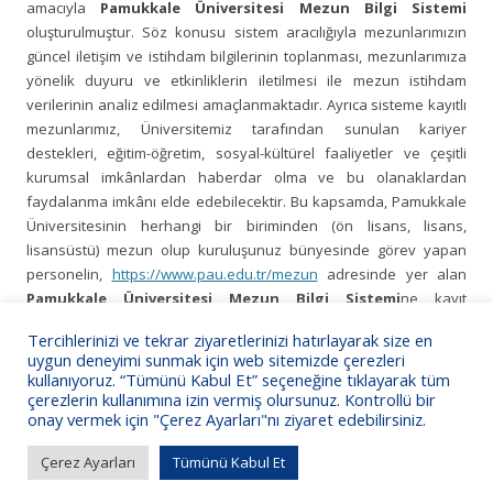
amacıyla
Pamukkale Üniversitesi Mezun Bilgi Sistemi
oluşturulmuştur. Söz konusu sistem aracılığıyla mezunlarımızın
güncel iletişim ve istihdam bilgilerinin toplanması, mezunlarımıza
yönelik duyuru ve etkinliklerin iletilmesi ile mezun istihdam
verilerinin analiz edilmesi amaçlanmaktadır. Ayrıca sisteme kayıtlı
mezunlarımız, Üniversitemiz tarafından sunulan kariyer
destekleri, eğitim-öğretim, sosyal-kültürel faaliyetler ve çeşitli
kurumsal imkânlardan haberdar olma ve bu olanaklardan
faydalanma imkânı elde edebilecektir. Bu kapsamda, Pamukkale
Üniversitesinin herhangi bir biriminden (ön lisans, lisans,
lisansüstü) mezun olup kuruluşunuz bünyesinde görev yapan
personelin,
https://www.pau.edu.tr/mezun
adresinde yer alan
Pamukkale Üniversitesi Mezun Bilgi Sistemi
ne kayıt
olmalarının sağlanması büyük önem arz etmektedir.
Tercihlerinizi ve tekrar ziyaretlerinizi hatırlayarak size en
uygun deneyimi sunmak için web sitemizde çerezleri
Bilgilerinize sunarız.
kullanıyoruz. “Tümünü Kabul Et” seçeneğine tıklayarak tüm
çerezlerin kullanımına izin vermiş olursunuz. Kontrollü bir
onay vermek için "Çerez Ayarları"nı ziyaret edebilirsiniz.
Çerez Ayarları
Tümünü Kabul Et