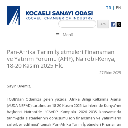
TR
|
EN
KSO 3500’ü aşkın sanayi kuruluşuna uzman çalışanları ile İzmit
Menü
Merkez, Çayırova, Dilovası, Gebze ve İMES OSB’deki ofisleri ile
hizmet vermektedir.
Pan-Afrika Tarım İşletmeleri Finansman
ve Yatırım Forumu (AFIF), Nairobi-Kenya,
18-20 Kasım 2025 Hk.
27 Ekim 2025
Sayın Üyemiz,
TOBB’dan Odamıza gelen yazıda; Afrika Birliği Kalkınma Ajansı
(AUDA-NEPAD) tarafından 18-20 Kasım 2025 tarihlerinde Kenya’nın
başkenti Nairobi’de “CAADP Kampala 2026–2035 kapsamında
tarım-gıda sistemlerinin dönüşümü için finansman ve yatırımların
seferber edilmesi” temalı Pan-Afrika Tarım İşletmeleri Finansman