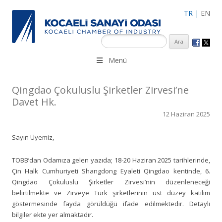
TR
|
EN
KSO 3500’ü aşkın sanayi kuruluşuna uzman çalışanları ile İzmit
Menü
Merkez, Çayırova, Dilovası, Gebze ve İMES OSB’deki ofisleri ile
hizmet vermektedir.
Qingdao Çokuluslu Şirketler Zirvesi’ne
Davet Hk.
12 Haziran 2025
Sayın Üyemiz,
TOBB’dan Odamıza gelen yazıda; 18-20 Haziran 2025 tarihlerinde,
Çin Halk Cumhuriyeti Shangdong Eyaleti Qingdao kentinde, 6.
Qingdao Çokuluslu Şirketler Zirvesi’nin düzenleneceği
belirtilmekte ve Zirveye Türk şirketlerinin üst düzey katılım
göstermesinde fayda görüldüğü ifade edilmektedir. Detaylı
bilgiler ekte yer almaktadır.