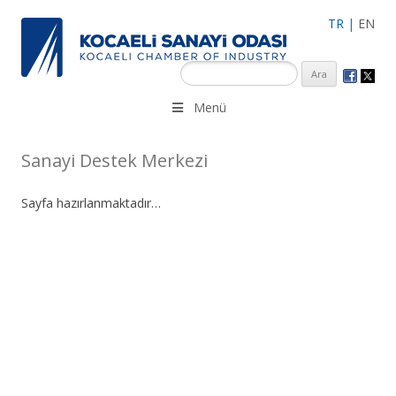
TR
|
EN
KSO 3500’ü aşkın sanayi kuruluşuna uzman çalışanları ile İzmit
Menü
Merkez, Çayırova, Dilovası, Gebze ve İMES OSB’deki ofisleri ile
hizmet vermektedir.
Sanayi Destek Merkezi
Sayfa hazırlanmaktadır…