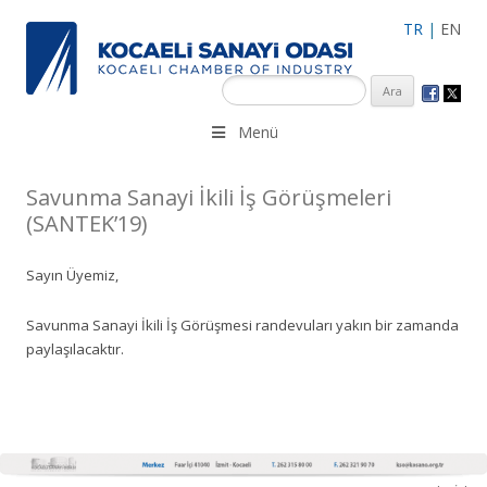
TR
|
EN
KSO 3500’ü aşkın sanayi kuruluşuna uzman çalışanları ile İzmit
Menü
Merkez, Çayırova, Dilovası, Gebze ve İMES OSB’deki ofisleri ile
hizmet vermektedir.
Savunma Sanayi İkili İş Görüşmeleri
(SANTEK’19)
Sayın Üyemiz,
Savunma Sanayi İkili İş Görüşmesi randevuları yakın bir zamanda
paylaşılacaktır.