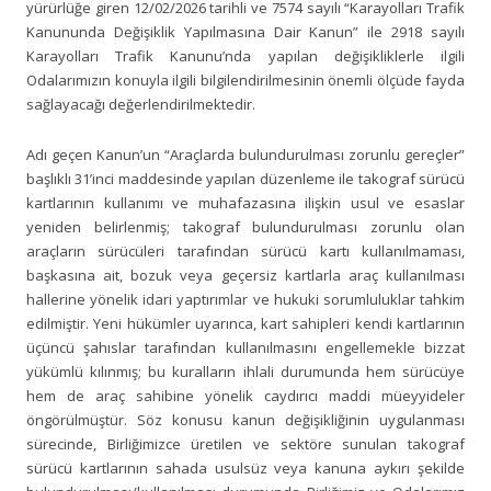
yürürlüğe giren 12/02/2026 tarihli ve 7574 sayılı “Karayolları Trafik
Kanununda Değişiklik Yapılmasına Dair Kanun” ile 2918 sayılı
Karayolları Trafik Kanunu’nda yapılan değişikliklerle ilgili
Odalarımızın konuyla ilgili bilgilendirilmesinin önemli ölçüde fayda
sağlayacağı değerlendirilmektedir.
Adı geçen Kanun’un “Araçlarda bulundurulması zorunlu gereçler”
başlıklı 31’inci maddesinde yapılan düzenleme ile takograf sürücü
kartlarının kullanımı ve muhafazasına ilişkin usul ve esaslar
yeniden belirlenmiş; takograf bulundurulması zorunlu olan
araçların sürücüleri tarafından sürücü kartı kullanılmaması,
başkasına ait, bozuk veya geçersiz kartlarla araç kullanılması
hallerine yönelik idari yaptırımlar ve hukuki sorumluluklar tahkim
edilmiştir. Yeni hükümler uyarınca, kart sahipleri kendi kartlarının
üçüncü şahıslar tarafından kullanılmasını engellemekle bizzat
yükümlü kılınmış; bu kuralların ihlali durumunda hem sürücüye
hem de araç sahibine yönelik caydırıcı maddi müeyyideler
öngörülmüştür. Söz konusu kanun değişikliğinin uygulanması
sürecinde, Birliğimizce üretilen ve sektöre sunulan takograf
sürücü kartlarının sahada usulsüz veya kanuna aykırı şekilde