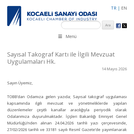
TR
|
EN
KSO 3500’ü aşkın sanayi kuruluşuna uzman çalışanları ile İzmit
Menü
Merkez, Çayırova, Dilovası, Gebze ve İMES OSB’deki ofisleri ile
hizmet vermektedir.
Sayısal Takograf Kartı ile İlgili Mevzuat
Uygulamaları Hk.
14 Mayıs 2026
Sayın Üyemiz,
TOBB’dan Odamıza gelen yazıda; Sayısal takograf uygulaması
kapsamında ilgili mevzuat ve yönetmeliklerde yapılan
düzenlemeler çeşitli kanallar aracılığıyla periyodik olarak
Odalarımıza duyurulmaktadır. İçişleri Bakanlığı Emniyet Genel
Müdürlüğü’nden alınan 24.04.2026 tarihli yazı çerçevesinde,
27/02/2026 tarihli ve 33181 sayılı Resmî Gazete’de yayımlanarak