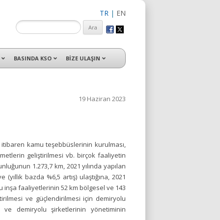
TR
|
EN
isleri ile hizmet vermektedir.
BASINDA KSO
BİZE ULAŞIN
19 Haziran 2023
 itibaren kamu teşebbüslerinin kurulması,
tlerin geliştirilmesi vb. birçok faaliyetin
zunluğunun 1.273,7 km, 2021 yılında yapılan
e (yıllık bazda %6,5 artış) ulaştığına, 2021
 inşa faaliyetlerinin 52 km bölgesel ve 143
rilmesi ve güçlendirilmesi için demiryolu
 ve demiryolu şirketlerinin yönetiminin