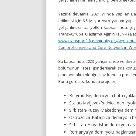
geliştirilmesinin amaçlandığı belirtilmektedi
Yazıda devamla, 2021 yılında yapılan Ba
edilmesi için 6,5 Milyar Avro yatırım yapı
geliştirilmesi faaliyetleri kapsamında, çe
Trans-Avrupa Ulaştırma Ağının (TEN-T) Ba
www.transport[1]community.org/wp-content
Comprehensive-and-Core-Network-in-Wes
Bu kapsamda, 2023 yılı içerisinde ve devam
bölümünün listesi gönderilerek söz konusu
planlanmakta olduğu, söz konusu projeler
Buna göre söz konusu projeler;
Belgrad-Niş demiryolu hattı (yakl
Stalac-Kraljevo-Rudnica demiryolu
Sırbistan-Kuzey Makedonya demiryo
Ostruznica-Batajnica demiryolu ha
Sırbistan-Hırvatistan demiryolu ara
Romanya’ya demiryolu bağlantısını