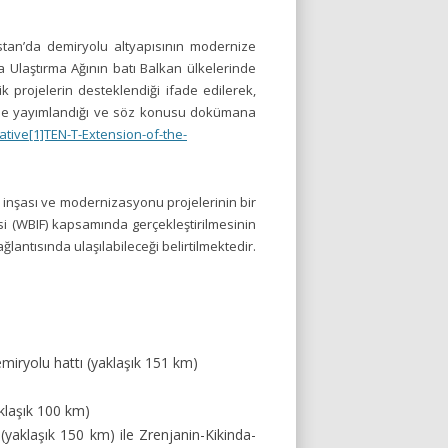
stan’da demiryolu altyapısının modernize
pa Ulaştırma Ağının batı Balkan ülkelerinde
ik projelerin desteklendiği ifade edilerek,
22’de yayımlandığı ve söz konusu dokümana
tive[1]TEN-T-Extension-of-the-
n inşası ve modernizasyonu projelerinin bir
si (WBIF) kapsamında gerçekleştirilmesinin
ğlantısında ulaşılabileceği belirtilmektedir.
iryolu hattı (yaklaşık 151 km)
aklaşık 100 km)
yaklaşık 150 km) ile Zrenjanin-Kikinda-