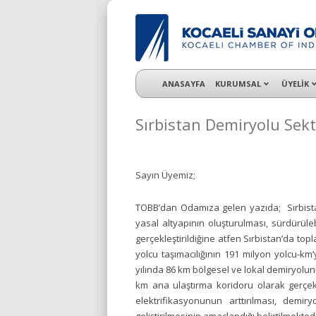
KSO 3500’ü aşkın sanayi kuruluşuna uzman ç
ANASAYFA
KURUMSAL
ÜYELİK
Sırbistan Demiryolu Sek
Sayın Üyemiz;
TOBB’dan Odamıza gelen yazıda; Sırbistan
yasal altyapının oluşturulması, sürdürüleb
gerçekleştirildiğine atfen Sırbistan’da to
yolcu taşımacılığının 191 milyon yolcu-km’y
yılında 86 km bölgesel ve lokal demiryolun
km ana ulaştırma koridoru olarak gerçekl
elektrifikasyonunun arttırılması, demi