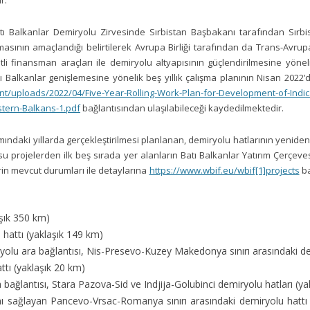
r.
tı Balkanlar Demiryolu Zirvesinde Sırbistan Başbakanı tarafından Sırbi
lmasının amaçlandığı belirtilerek Avrupa Birliği tarafından da Trans-Avru
şitli finansman araçları ile demiryolu altyapısının güçlendirilmesine yönel
tı Balkanlar genişlemesine yönelik beş yıllık çalışma planının Nisan 20
/uploads/2022/04/Five-Year-Rolling-Work-Plan-for-Development-of-Indica
tern-Balkans-1.pdf
bağlantısından ulaşılabileceği kaydedilmektedir.
ındaki yıllarda gerçekleştirilmesi planlanan, demiryolu hatlarının yenide
 projelerden ilk beş sırada yer alanların Batı Balkanlar Yatırım Çerçeve
in mevcut durumları ile detaylarına
https://www.wbif.eu/wbif[1]projects
ba
aşık 350 km)
 hattı (yaklaşık 149 km)
lu ara bağlantısı, Nis-Presevo-Kuzey Makedonya sınırı arasındaki dem
ttı (yaklaşık 20 km)
 bağlantısı, Stara Pazova-Sid ve Indjija-Golubinci demiryolu hatları (y
 sağlayan Pancevo-Vrsac-Romanya sınırı arasındaki demiryolu hattı (