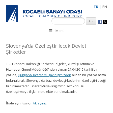
TR
|
EN
KSO 3500’ü aşkın sanayi kuruluşuna uzman çalışanları ile İzmit
Menü
Merkez, Çayırova, Dilovası, Gebze ve İMES OSB’deki ofisleri ile
hizmet vermektedir.
Slovenya’da Özelleştirilecek Devlet
Şirketleri
T.C. Ekonomi Bakanlığı Serbest Bölgeler, Yurtdışı Yatırım ve
Hizmetler Genel Müdürlüğü’nden alınan 21.04.2015 tarihli bir
yazıda,
Ljubljana Ticaret Müşavirliğimizden
alınan bir yazıya atıfta
bulunularak, Slovenya’da bazı devlet şirketlerinin özelleştirileceği
bildirilmektedir. Ticaret Müşavirliğimizin söz konusu
özelleştirmeye ilişkin notu ekte sunulmaktadır.
İhale ayrıntısı için
tıklayınız.