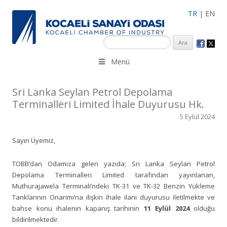
TR
|
EN
KSO 3500’ü aşkın sanayi kuruluşuna uzman çalışanları ile İzmit
Menü
Merkez, Çayırova, Dilovası, Gebze ve İMES OSB’deki ofisleri ile
hizmet vermektedir.
Sri Lanka Seylan Petrol Depolama
Terminalleri Limited İhale Duyurusu Hk.
5 Eylül 2024
Sayın Üyemiz,
TOBB’dan Odamıza gelen yazıda; Sri Lanka Seylan Petrol
Depolama Terminalleri Limited tarafından yayınlanan,
Muthurajawela Terminali’ndeki TK-31 ve TK-32 Benzin Yükleme
Tanklarının Onarımı’na ilişkin ihale ilanı duyurusu iletilmekte ve
bahse konu ihalenin kapanış tarihinin
11 Eylül 2024
olduğu
bildirilmektedir.