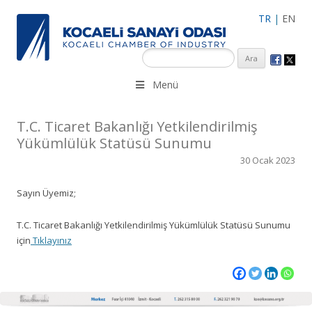
TR
|
EN
KSO 3500’ü aşkın sanayi kuruluşuna uzman çalışanları ile İzmit
Menü
Merkez, Çayırova, Dilovası, Gebze ve İMES OSB’deki ofisleri ile
hizmet vermektedir.
T.C. Ticaret Bakanlığı Yetkilendirilmiş
Yükümlülük Statüsü Sunumu
30 Ocak 2023
Sayın Üyemiz;
T.C. Ticaret Bakanlığı Yetkilendirilmiş Yükümlülük Statüsü Sunumu
için
Tıklayınız