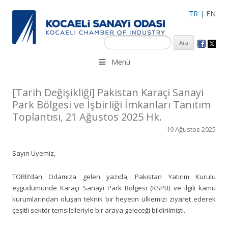
TR
|
EN
KSO 3500’ü aşkın sanayi kuruluşuna uzman çalışanları ile İzmit
Menü
Merkez, Çayırova, Dilovası, Gebze ve İMES OSB’deki ofisleri ile
hizmet vermektedir.
[Tarih Değişikliği] Pakistan Karaçi Sanayi
Park Bölgesi ve İşbirliği İmkanları Tanıtım
Toplantısı, 21 Ağustos 2025 Hk.
19 Ağustos 2025
Sayın Üyemiz,
TOBB’dan Odamıza gelen yazıda; Pakistan Yatırım Kurulu
eşgüdümünde Karaçi Sanayi Park Bölgesi (KSPB) ve ilgili kamu
kurumlarından oluşan teknik bir heyetin ülkemizi ziyaret ederek
çeşitli sektör temsilcileriyle bir araya geleceği bildirilmişti.