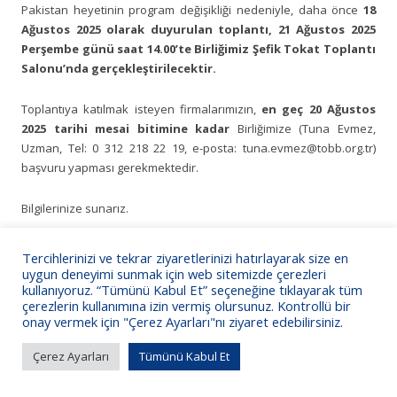
Pakistan heyetinin program değişikliği nedeniyle, daha önce
18
Ağustos 2025 olarak duyurulan toplantı, 21 Ağustos 2025
Perşembe günü saat 14.00’te Birliğimiz Şefik Tokat Toplantı
Salonu’nda gerçekleştirilecektir.
Toplantıya katılmak isteyen firmalarımızın,
en geç 20 Ağustos
2025 tarihi mesai bitimine kadar
Birliğimize (Tuna Evmez,
Uzman, Tel: 0 312 218 22 19, e-posta: tuna.evmez@tobb.org.tr)
başvuru yapması gerekmektedir.
Bilgilerinize sunarız.
Tercihlerinizi ve tekrar ziyaretlerinizi hatırlayarak size en
uygun deneyimi sunmak için web sitemizde çerezleri
kullanıyoruz. “Tümünü Kabul Et” seçeneğine tıklayarak tüm
çerezlerin kullanımına izin vermiş olursunuz. Kontrollü bir
KSO Bilgi İşlem
onay vermek için "Çerez Ayarları"nı ziyaret edebilirsiniz.
Çerez Ayarları
Tümünü Kabul Et