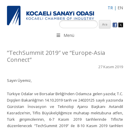
TR
|
EN
KSO 3500’ü aşkın sanayi kuruluşuna uzman çalışanları ile İzmit
Menü
Merkez, Çayırova, Dilovası, Gebze ve İMES OSB’deki ofisleri ile
hizmet vermektedir.
”TechSummit 2019″ ve “Europe-Asia
Connect”
27 Kasım 2019
Sayın Üyemiz,
Türkiye Odalar ve Borsalar Birliği’nden Odamıza gelen yazıda; T.C.
Dışişleri Bakanlığı’nın 14.10.2019 tarih ve 24020125 sayılı yazısında
Gürcistan İnovasyon ve Teknoloji Ajansı Başkanı Avtandil
Kasradze’nin, Tiflis Büyükelçiliğimize muhatap mektubuna atfen,
Türk girişimcilerinin, 6-7 Kasım 2019 tarihlerinde Tiflis’te
düzenlenecek “TechSummit 2019” ile 8-10 Kasım 2019 tarihleri