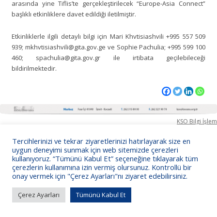
arasında yine Tiflis’te gerçekleştirilecek “Europe-Asia Connect”
başlıklı etkinliklere davet edildiği iletilmiştir.
Etkinliklerle ilgili detaylı bilgi için Mari Khvtisiashvili +995 557 509
939; mkhvtisiashvili@gita.gov.ge ve Sophie Pachulia; +995 599 100
460; spachulia@gita.gov.gr ile irtibata geçilebileceği
bildirilmektedir.
KSO Bilgi İşlem
Tercihlerinizi ve tekrar ziyaretlerinizi hatırlayarak size en
uygun deneyimi sunmak için web sitemizde çerezleri
kullanıyoruz. “Tümünü Kabul Et” seçeneğine tıklayarak tüm
çerezlerin kullanımına izin vermiş olursunuz. Kontrollü bir
onay vermek için "Çerez Ayarları"nı ziyaret edebilirsiniz.
Çerez Ayarları
Tümünü Kabul Et