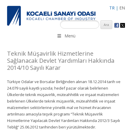
TR
|
EN
KSO 3500’ü aşkın sanayi kuruluşuna uzman çalışanları ile İzmit
Menü
Merkez, Çayırova, Dilovası, Gebze ve İMES OSB’deki ofisleri ile
hizmet vermektedir.
Teknik Müşavirlik Hizmetlerine
Sağlanacak Devlet Yardımları Hakkında
2014/10 Sayılı Karar
Türkiye Odalar ve Borsalar Birliğinden alınan 18.12.2014 tarih ve
24.079 sayılı kayıtlı yazıda; hedef pazar olarak belirlenen
Ülkelerde teknik müşavirlik, müteahhitlik ve inşaat malzemeleri
belirlenen Ülkelerde teknik müşavirlik, müteahhitlik ve inşaat
malzemeleri sektörlerine yönelik mal ve hizmet ihracatının
artırılması amacıyla teşvik programı “Teknik Müşavirlik
Hizmetlerine Yapılacak Devlet Yardımları Hakkında 2012/3 Sayılı
Tebliğ” 25.06.2012 tarihinden beri yürütülmektedir.