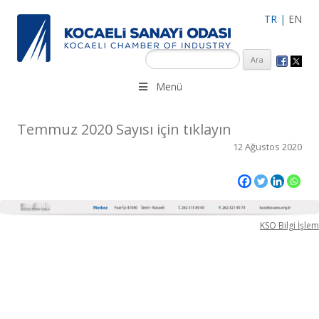
TR
|
EN
KSO 3500’ü aşkın sanayi kuruluşuna uzman çalışanları ile İzmit
Menü
Merkez, Çayırova, Dilovası, Gebze ve İMES OSB’deki ofisleri ile
hizmet vermektedir.
Temmuz 2020 Sayısı için tıklayın
12 Ağustos 2020
KSO Bilgi İşlem