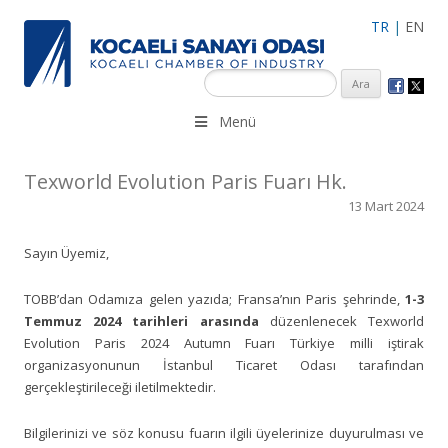
TR
|
EN
KSO 3500’ü aşkın sanayi kuruluşuna uzman çalışanları ile İzmit
Menü
Merkez, Çayırova, Dilovası, Gebze ve İMES OSB’deki ofisleri ile
hizmet vermektedir.
Texworld Evolution Paris Fuarı Hk.
13 Mart 2024
Sayın Üyemiz,
TOBB’dan Odamıza gelen yazıda; Fransa’nın Paris şehrinde,
1-3
Temmuz 2024 tarihleri arasında
düzenlenecek Texworld
Evolution Paris 2024 Autumn Fuarı Türkiye milli iştirak
organizasyonunun İstanbul Ticaret Odası tarafından
gerçekleştirileceği iletilmektedir.
Bilgilerinizi ve söz konusu fuarın ilgili üyelerinize duyurulması ve