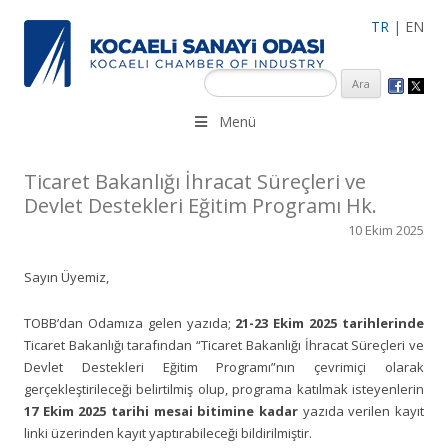
TR
|
EN
KSO 3500’ü aşkın sanayi kuruluşuna uzman çalışanları ile İzmit
Menü
Merkez, Çayırova, Dilovası, Gebze ve İMES OSB’deki ofisleri ile
hizmet vermektedir.
Ticaret Bakanlığı İhracat Süreçleri ve
Devlet Destekleri Eğitim Programı Hk.
10 Ekim 2025
Sayın Üyemiz,
TOBB’dan Odamıza gelen yazıda;
21-23 Ekim 2025 tarihlerinde
Ticaret Bakanlığı tarafından “Ticaret Bakanlığı İhracat Süreçleri ve
Devlet Destekleri Eğitim Programı”nın çevrimiçi olarak
gerçekleştirileceği belirtilmiş olup, programa katılmak isteyenlerin
17 Ekim 2025 tarihi mesai bitimine kadar
yazıda verilen kayıt
linki üzerinden kayıt yaptırabileceği bildirilmiştir.