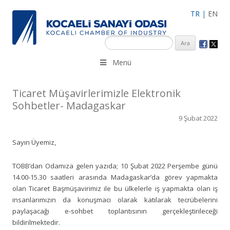
TR
|
EN
KSO 3500’ü aşkın sanayi kuruluşuna uzman çalışanları ile İzmit
Menü
Merkez, Çayırova, Dilovası, Gebze ve İMES OSB’deki ofisleri ile
hizmet vermektedir.
Ticaret Müşavirlerimizle Elektronik
Sohbetler- Madagaskar
9 Şubat 2022
Sayın Üyemiz,
TOBB’dan Odamıza gelen yazıda; 10 Şubat 2022 Perşembe günü
14.00-15.30 saatleri arasında Madagaskar’da görev yapmakta
olan Ticaret Başmüşavirimiz ile bu ülkelerle iş yapmakta olan iş
insanlarımızın da konuşmacı olarak katılarak tecrübelerini
paylaşacağı e-sohbet toplantısının gerçekleştirileceği
bildirilmektedir.