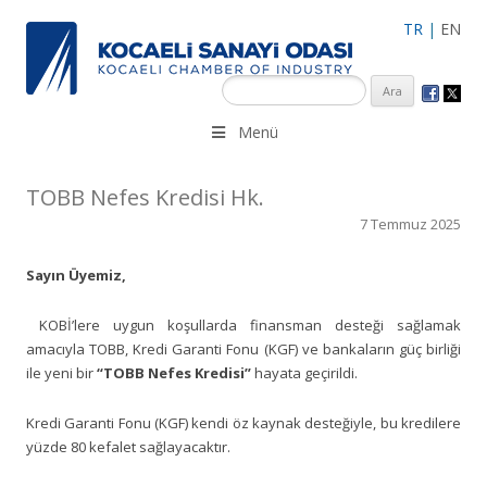
TR
|
EN
KSO 3500’ü aşkın sanayi kuruluşuna uzman çalışanları ile İzmit
Menü
Merkez, Çayırova, Dilovası, Gebze ve İMES OSB’deki ofisleri ile
hizmet vermektedir.
TOBB Nefes Kredisi Hk.
7 Temmuz 2025
Sayın Üyemiz,
KOBİ’lere uygun koşullarda finansman desteği sağlamak
amacıyla TOBB, Kredi Garanti Fonu (KGF) ve bankaların güç birliği
ile yeni bir
“TOBB Nefes Kredisi”
hayata geçirildi.
Kredi Garanti Fonu (KGF) kendi öz kaynak desteğiyle, bu kredilere
yüzde 80 kefalet sağlayacaktır.