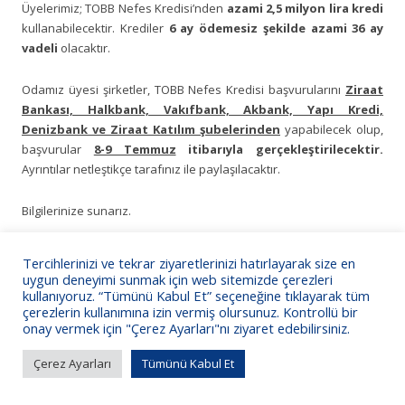
Üyelerimiz; TOBB Nefes Kredisi’nden
azami 2,5 milyon lira kredi
kullanabilecektir. Krediler
6 ay ödemesiz şekilde azami 36 ay
vadeli
olacaktır.
Odamız üyesi şirketler, TOBB Nefes Kredisi başvurularını
Ziraat
Bankası, Halkbank, Vakıfbank, Akbank, Yapı Kredi,
Denizbank ve Ziraat Katılım şubelerinden
yapabilecek olup,
başvurular
8-9 Temmuz
itibarıyla gerçekleştirilecektir.
Ayrıntılar netleştikçe tarafınız ile paylaşılacaktır.
Bilgilerinize sunarız.
Tercihlerinizi ve tekrar ziyaretlerinizi hatırlayarak size en
uygun deneyimi sunmak için web sitemizde çerezleri
kullanıyoruz. “Tümünü Kabul Et” seçeneğine tıklayarak tüm
KSO Bilgi İşlem
çerezlerin kullanımına izin vermiş olursunuz. Kontrollü bir
onay vermek için "Çerez Ayarları"nı ziyaret edebilirsiniz.
Çerez Ayarları
Tümünü Kabul Et