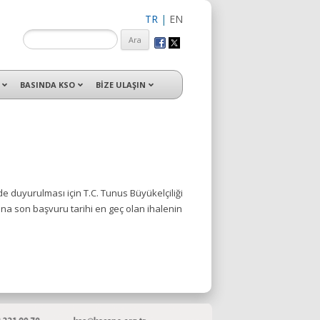
TR
|
EN
isleri ile hizmet vermektedir.
BASINDA KSO
BİZE ULAŞIN
zde duyurulması için T.C. Tunus Büyükelçiliği
ına son başvuru tarihi en geç olan ihalenin