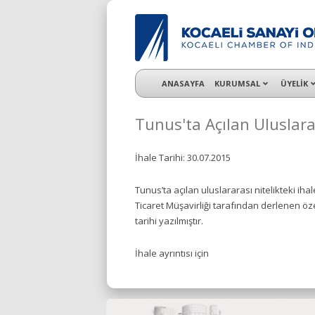
KSO 3500’ü aşkın sanayi kuruluşuna uzman ç
ANASAYFA
KURUMSAL
ÜYELİK
Tunus'ta Açılan Uluslara
İhale Tarihi: 30.07.2015
Tunus’ta açılan uluslararası nitelikteki iha
Ticaret Müşavirliği tarafından derlenen öz
tarihi yazılmıştır.
İhale ayrıntısı için