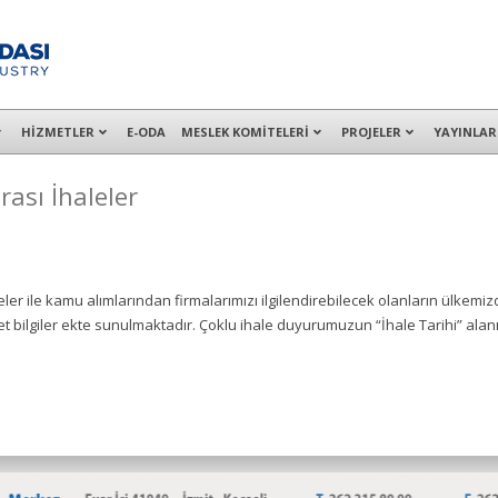
alışanları ile İzmit Merkez, Çayırova, Dilovası, Gebze ve İMES OSB’deki of
HİZMETLER
E-ODA
MESLEK KOMİTELERİ
PROJELER
YAYINLAR
rası İhaleler
leler ile kamu alımlarından firmalarımızı ilgilendirebilecek olanların ülkemi
et bilgiler ekte sunulmaktadır. Çoklu ihale duyurumuzun “İhale Tarihi” alan