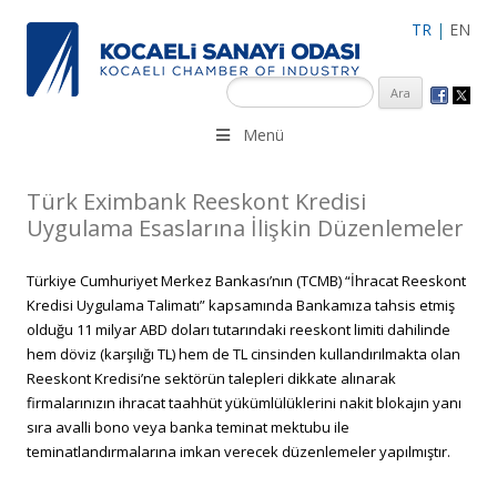
TR
|
EN
KSO 3500’ü aşkın sanayi kuruluşuna uzman çalışanları ile İzmit
Menü
Merkez, Çayırova, Dilovası, Gebze ve İMES OSB’deki ofisleri ile
hizmet vermektedir.
Türk Eximbank Reeskont Kredisi
Uygulama Esaslarına İlişkin Düzenlemeler
Türkiye Cumhuriyet Merkez Bankası’nın (TCMB) “İhracat Reeskont
Kredisi Uygulama Talimatı” kapsamında Bankamıza tahsis etmiş
olduğu 11 milyar ABD doları tutarındaki reeskont limiti dahilinde
hem döviz (karşılığı TL) hem de TL cinsinden kullandırılmakta olan
Reeskont Kredisi’ne sektörün talepleri dikkate alınarak
firmalarınızın ihracat taahhüt yükümlülüklerini nakit blokajın yanı
sıra avalli bono veya banka teminat mektubu ile
teminatlandırmalarına imkan verecek düzenlemeler yapılmıştır.