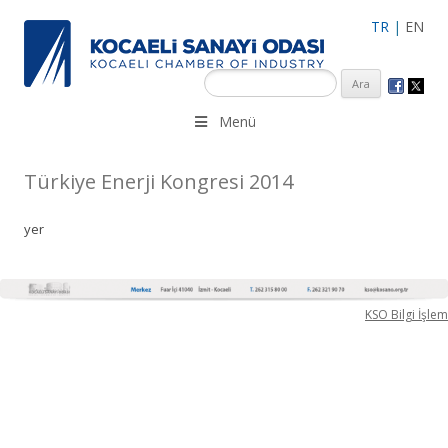
TR
|
EN
KSO 3500’ü aşkın sanayi kuruluşuna uzman çalışanları ile İzmit
Menü
Merkez, Çayırova, Dilovası, Gebze ve İMES OSB’deki ofisleri ile
hizmet vermektedir.
Türkiye Enerji Kongresi 2014
yer
KSO Bilgi İşlem