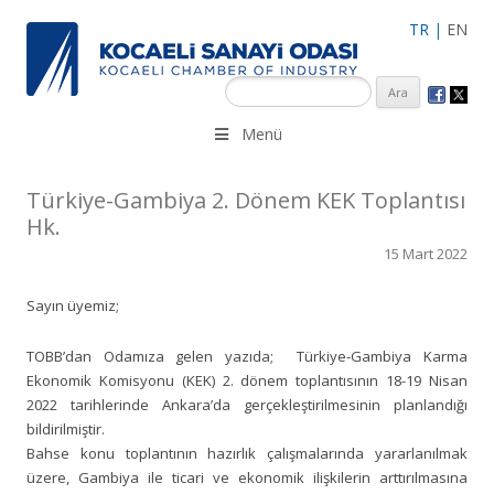
TR
|
EN
KSO 3500’ü aşkın sanayi kuruluşuna uzman çalışanları ile İzmit
Menü
Merkez, Çayırova, Dilovası, Gebze ve İMES OSB’deki ofisleri ile
hizmet vermektedir.
Türkiye-Gambiya 2. Dönem KEK Toplantısı
Hk.
15 Mart 2022
Sayın üyemiz;
TOBB’dan Odamıza gelen yazıda; Türkiye-Gambiya Karma
Ekonomik Komisyonu (KEK) 2. dönem toplantısının 18-19 Nisan
2022 tarihlerinde Ankara’da gerçekleştirilmesinin planlandığı
bildirilmiştir.
Bahse konu toplantının hazırlık çalışmalarında yararlanılmak
üzere, Gambiya ile ticari ve ekonomik ilişkilerin arttırılmasına