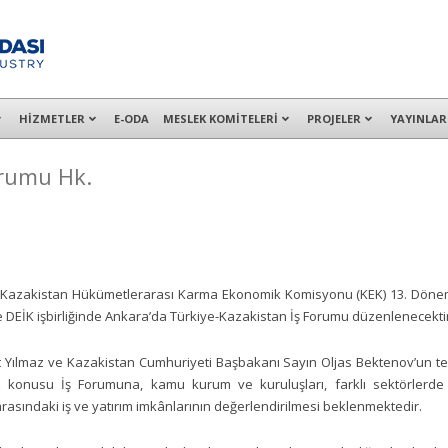
alışanları ile İzmit Merkez, Çayırova, Dilovası, Gebze ve İMES OSB’deki of
HİZMETLER
E-ODA
MESLEK KOMİTELERİ
PROJELER
YAYINLAR
orumu Hk.
-Kazakistan Hükümetlerarası Karma Ekonomik Komisyonu (KEK) 13. Döne
 DEİK işbirliğinde Ankara’da Türkiye-Kazakistan İş Forumu düzenlenecektir
ılmaz ve Kazakistan Cumhuriyeti Başbakanı Sayın Oljas Bektenov’un teşrif
z konusu İş Forumuna, kamu kurum ve kuruluşları, farklı sektörlerde f
rasındaki iş ve yatırım imkânlarının değerlendirilmesi beklenmektedir.