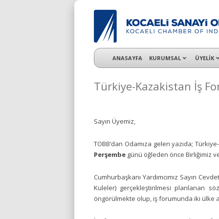
KSO 3500’ü aşkın sanayi kuruluşuna uzman ç
ANASAYFA
KURUMSAL
ÜYELİK
Türkiye-Kazakistan İş F
Sayın Üyemiz,
TOBB’dan Odamıza gelen yazıda; Türkiye
Perşembe
günü öğleden önce Birliğimiz ve
Cumhurbaşkanı Yardımcımız Sayın Cevdet Y
Kuleler) gerçekleştirilmesi planlanan sö
öngörülmekte olup, iş forumunda iki ülke a