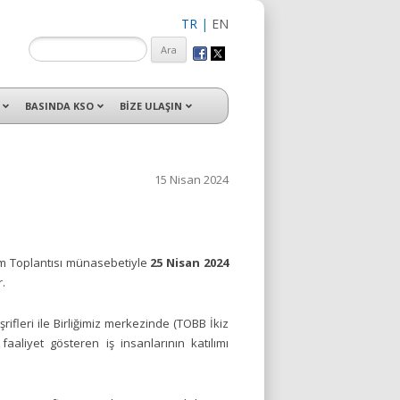
TR
|
EN
isleri ile hizmet vermektedir.
BASINDA KSO
BİZE ULAŞIN
15 Nisan 2024
m Toplantısı münasebetiyle
25 Nisan 2024
.
leri ile Birliğimiz merkezinde (TOBB İkiz
aaliyet gösteren iş insanlarının katılımı