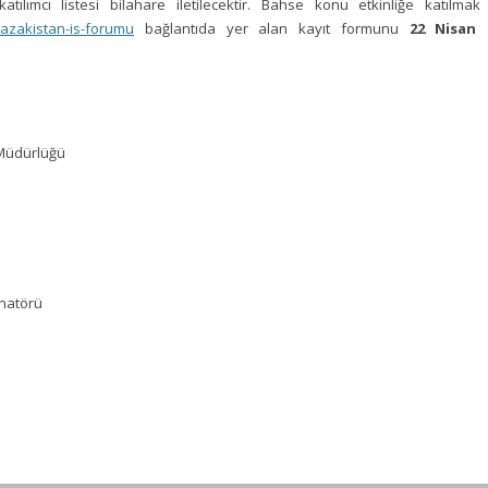
ılımcı listesi bilahare iletilecektir. Bahse konu etkinliğe katılmak
-kazakistan-is-forumu
bağlantıda yer alan kayıt formunu
22 Nisan 
 Müdürlüğü
inatörü