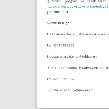
İş forumu programı ve Kazak tarafı kat
https://anket.tobb.org.tr/#/anket/turkiye
gerekmektedir.
Ayrıntılı bilgi için:
TOBB: Anara Daylan, Uluslararası İlişkiler
Tel.: 0312 218 22 23
E-posta: anara.daylan@tobb.org.tr
DEİK: Elnur Osmanov, İş Konseyleri Koord
Tel.: 0212 339 50 67
E-posta: eosmanov@deik.org.tr