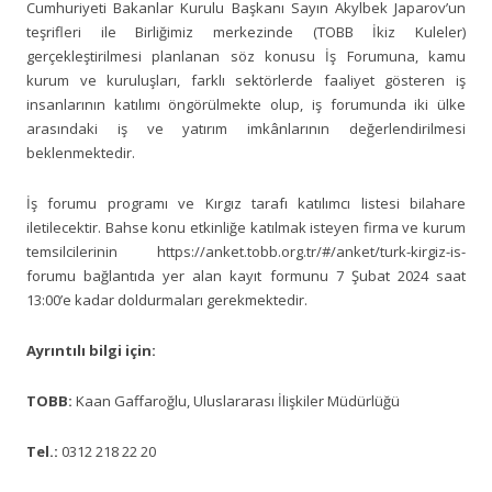
Cumhuriyeti Bakanlar Kurulu Başkanı Sayın Akylbek Japarov’un
teşrifleri ile Birliğimiz merkezinde (TOBB İkiz Kuleler)
gerçekleştirilmesi planlanan söz konusu İş Forumuna, kamu
kurum ve kuruluşları, farklı sektörlerde faaliyet gösteren iş
insanlarının katılımı öngörülmekte olup, iş forumunda iki ülke
arasındaki iş ve yatırım imkânlarının değerlendirilmesi
beklenmektedir.
İş forumu programı ve Kırgız tarafı katılımcı listesi bilahare
iletilecektir. Bahse konu etkinliğe katılmak isteyen firma ve kurum
temsilcilerinin https://anket.tobb.org.tr/#/anket/turk-kirgiz-is-
forumu bağlantıda yer alan kayıt formunu 7 Şubat 2024 saat
13:00’e kadar doldurmaları gerekmektedir.
Ayrıntılı bilgi için:
TOBB:
Kaan Gaffaroğlu, Uluslararası İlişkiler Müdürlüğü
Tel.:
0312 218 22 20