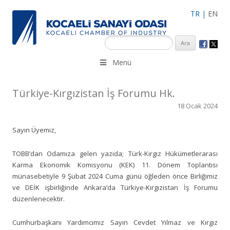
TR
|
EN
KSO 3500’ü aşkın sanayi kuruluşuna uzman çalışanları ile İzmit
Menü
Merkez, Çayırova, Dilovası, Gebze ve İMES OSB’deki ofisleri ile
hizmet vermektedir.
Türkiye-Kırgızistan İş Forumu Hk.
18 Ocak 2024
Sayın Üyemiz,
TOBB’dan Odamıza gelen yazıda; Türk-Kırgız Hükümetlerarası
Karma Ekonomik Komisyonu (KEK) 11. Dönem Toplantısı
münasebetiyle 9 Şubat 2024 Cuma günü öğleden önce Birliğimiz
ve DEİK işbirliğinde Ankara’da Türkiye-Kırgızistan İş Forumu
düzenlenecektir.
Cumhurbaşkanı Yardımcımız Sayın Cevdet Yılmaz ve Kırgız