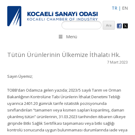
TR
|
EN
KSO 3500’ü aşkın sanayi kuruluşuna uzman çalışanları ile İzmit
Menü
Merkez, Çayırova, Dilovası, Gebze ve İMES OSB’deki ofisleri ile
hizmet vermektedir.
Tütün Ürünlerinin Ülkemize İthalatı Hk.
7 Mart 2023
Sayın Üyemiz;
TOBB’dan Odamıza gelen yazıda; 2023/5 sayılı Tarım ve Orman
Bakanlığının Kontrolüne Tabi Ürünlerin İthalat Denetimi Tebliği
uyarınca 2401.20 gümrük tarife istatistik pozisyonunda
sınıflandırılan “tamamen veya kısmen sapları koparılmış, damarı
çıkarılmış tütün” ürünlerinin, 31.03.2023 tarihinden itibaren ülkeye
girişinde Bitki Sağlık Sertifikası taşımaması veya bitki sağlığı
kontrolü sonucunda uygun bulunmaması durumlarında iade veya