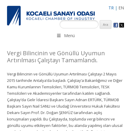
TR
|
EN
KSO 3500’ü aşkın sanayi kuruluşuna uzman çalışanları ile İzmit
Menü
Merkez, Çayırova, Dilovası, Gebze ve İMES OSB’deki ofisleri ile
hizmet vermektedir.
Vergi Bilincinin ve Gönüllü Uyumun
Artırılması Çalıştayı Tamamlandı.
Vergi Bilincinin ve Gönüllü Uyumun Artırılması Çalıştayı 2 Mayıs
2015 tarihinde Antalya’da başladı. Çalıştay’a Bakanlığımız ve Diğer
Kamu Kurumlarının Temsilcileri, TÜRMOB Temsilcileri, TESK
Temsilcileri ve Akademisyenler tarafından katılım sağlandı.
Çalıştay’da Gelir İdaresi Başkanı Sayın Adnan ERTÜRK, TÜRMOB
Başkanı Sayın Nail SANLI ve Uludağ Üniversitesi Hukuk Fakültesi
Dekanı Sayın Prof. Dr. Doğan ŞENYÜZ tarafından açılış
konuşmaları yapıldı. Bu Çalıştayda, toplumda vergi bilincini ve
gönüllü uyumu etkileyen faktörler, bu alanda yapılmış olan ulusal