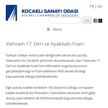
TR
|
EN
KSO 3500’ü aşkın sanayi kuruluşuna uzman çalışanları ile İzmit
Menü
Merkez, Çayırova, Dilovası, Gebze ve İMES OSB’deki ofisleri ile
hizmet vermektedir.
Vietnam 17. Deri ve Ayakkabı Fuarı
Türkiye Odalar ve Borsalar Birliği’nden alınan bir yazıda,
Vietnam’ın Ho Chi Minh şehrinde düzenlenecek olan “Vietnam 17.
Deri ve Ayakkabı Fuarı”nın milli katılım organizasyonunu
gerçekleştireceği ve fuar katılımının %50 devlet desteği
kapsamında olduğu belirtilmektedir.
İlgili yazıda, katılım bedelinin 750 dolar/m2 olduğu ve toplam
katılım bedeli ile bir firmadan 2 temsilcinin ekonomi sınıfı gidiş-
dönüş uçak biletinin de %50’sinin teşvik kapsamında olduğu
belirtilmektedir.