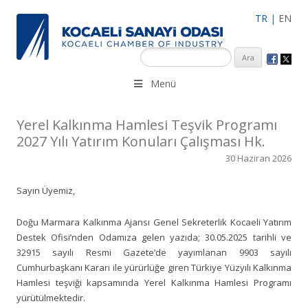
TR
|
EN
KSO 3500’ü aşkın sanayi kuruluşuna uzman çalışanları ile İzmit
Menü
Merkez, Çayırova, Dilovası, Gebze ve İMES OSB’deki ofisleri ile
hizmet vermektedir.
Yerel Kalkınma Hamlesi Teşvik Programı
2027 Yılı Yatırım Konuları Çalışması Hk.
30 Haziran 2026
Sayın Üyemiz,
Doğu Marmara Kalkınma Ajansı Genel Sekreterlik Kocaeli Yatırım
Destek Ofisi’nden Odamıza gelen yazıda; 30.05.2025 tarihli ve
32915 sayılı Resmi Gazete’de yayımlanan 9903 sayılı
Cumhurbaşkanı Kararı ile yürürlüğe giren Türkiye Yüzyılı Kalkınma
Hamlesi teşviği kapsamında Yerel Kalkınma Hamlesi Programı
yürütülmektedir.