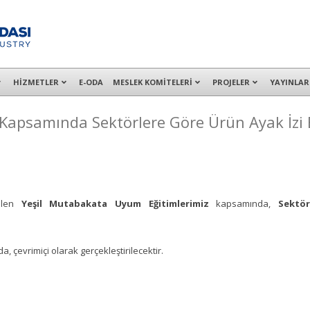
alışanları ile İzmit Merkez, Çayırova, Dilovası, Gebze ve İMES OSB’deki of
HİZMETLER
E-ODA
MESLEK KOMİTELERİ
PROJELER
YAYINLAR
apsamında Sektörlere Göre Ürün Ayak İzi 
rilen
Yeşil Mutabakata Uyum Eğitimlerimiz
kapsamında,
Sektör
a, çevrimiçi olarak gerçekleştirilecektir.