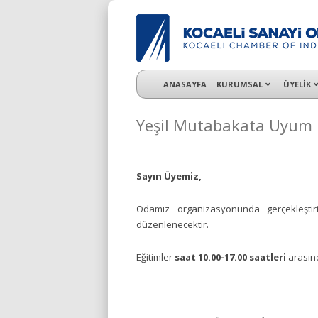
KSO 3500’ü aşkın sanayi kuruluşuna uzman ç
ANASAYFA
KURUMSAL
ÜYELİK
Yeşil Mutabakata Uyum K
Sayın Üyemiz,
Odamız organizasyonunda gerçekleşti
düzenlenecektir.
Eğitimler
saat 10.00-17.00 saatleri
arasınd