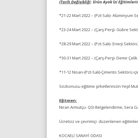
(
Tarih Değişikliği
: Ürün Ayak İzi Eğitimleri
*21-22 Mart 2022 – (Pzt-Salı)- Alüminyum S
*23-24 Mart 2022 – (Çarş-Perş)- Gübre Sekt
*28-29 Mart 2022 – (Pzt-Salı)- Enerji Sektörü
*30-31 Mart 2022 – (Çarş-Perş)- Demir Çelik
*11-12 Nisan-(Pzt-Salı)-Çimento Sektörü iç
Sözkonusu eğitime şirketlerinizin Yeşil Mu
Eğitmen:
Niran Armutçu- QSI Belgelendirme, Sera Ga
Ücretsiz ve çevrimiçi düzenlenen eğitimleri
KOCAELİ SANAYİ ODASI