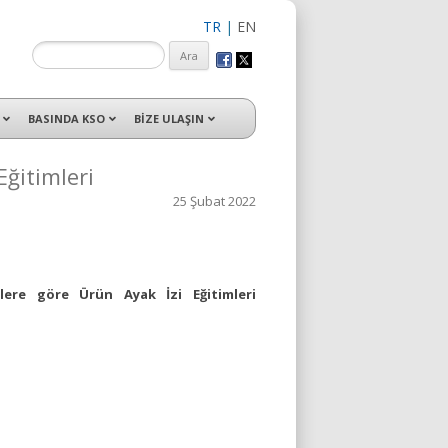
TR
|
EN
isleri ile hizmet vermektedir.
BASINDA KSO
BİZE ULAŞIN
Eğitimleri
25 Şubat 2022
lere göre Ürün Ayak İzi Eğitimleri