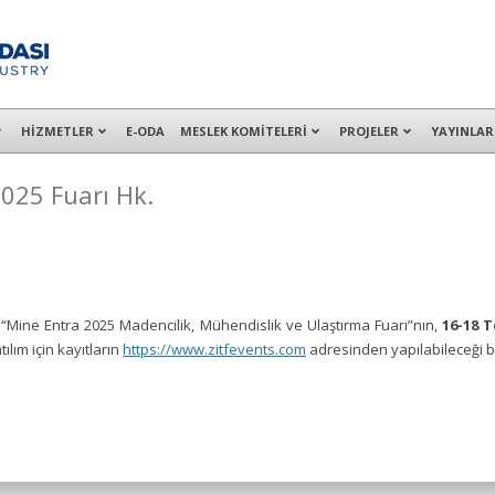
alışanları ile İzmit Merkez, Çayırova, Dilovası, Gebze ve İMES OSB’deki of
HİZMETLER
E-ODA
MESLEK KOMİTELERİ
PROJELER
YAYINLAR
025 Fuarı Hk.
Mine Entra 2025 Madencilik, Mühendislik ve Ulaştırma Fuarı”nın,
16-18 
ılım için kayıtların
https://www.zitfevents.com
adresinden yapılabileceği be