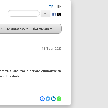
TR
|
EN
isleri ile hizmet vermektedir.
BASINDA KSO
BİZE ULAŞIN
18 Nisan 2025
Temmuz 2025 tarihlerinde Zimbabve’de
lirtilmektedir.