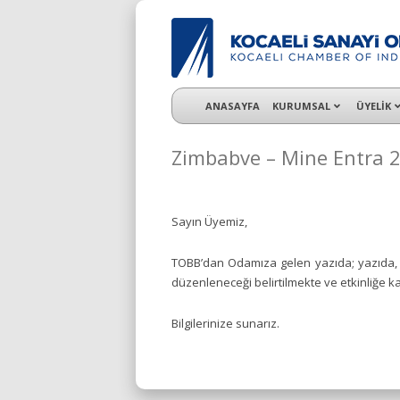
KSO 3500’ü aşkın sanayi kuruluşuna uzman ç
ANASAYFA
KURUMSAL
ÜYELİK
Zimbabve – Mine Entra 2
Sayın Üyemiz,
TOBB’dan Odamıza gelen yazıda; yazıda, “
düzenleneceği belirtilmekte ve etkinliğe kat
Bilgilerinize sunarız.