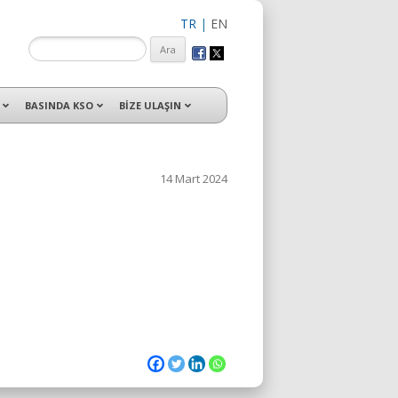
TR
|
EN
isleri ile hizmet vermektedir.
BASINDA KSO
BİZE ULAŞIN
14 Mart 2024