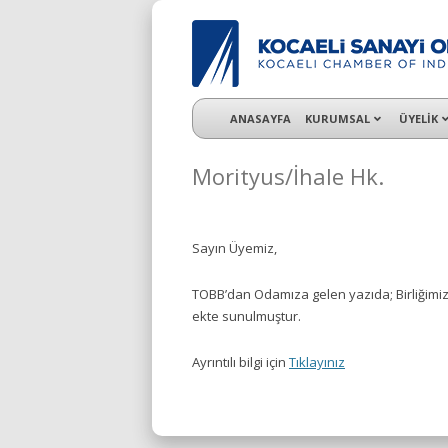
KSO 3500’ü aşkın sanayi kuruluşuna uzman ç
ANASAYFA
KURUMSAL
ÜYELİK
Morityus/İhale Hk.
Sayın Üyemiz,
TOBB’dan Odamıza gelen yazıda; Birliğimize il
ekte sunulmuştur.
Ayrıntılı bilgi için
Tıklayınız