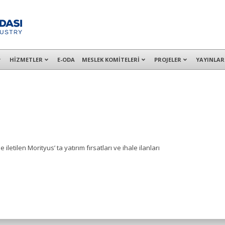
alışanları ile İzmit Merkez, Çayırova, Dilovası, Gebze ve İMES OSB’deki of
HİZMETLER
E-ODA
MESLEK KOMİTELERİ
PROJELER
YAYINLAR
etilen Morityus’ ta yatırım fırsatları ve ihale ilanları