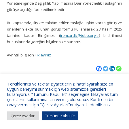
Yönetmeliğinde Değişiklik Yapılmasına Dair Yönetmelik Taslağı”nın
görüşe açıldığı ifade edilmektedir.
Bu kapsamda, ilişikte takdim edilen taslağa ilişkin varsa görüş ve
önerilerin ekte bulunan görüş formu kullanılarak 28 Kasım 2025
tarihine kadar Birliğimize (
irem.ardic@tobb.org.tr
) bildirilmesi
hususlarında gereğini bilgilerinize sunarız.
Ayrıntılı bilgi için
Tıklayınız
Tercihlerinizi ve tekrar ziyaretlerinizi hatırlayarak size en
KSO Bilgi İşlem
uygun deneyimi sunmak için web sitemizde çerezleri
kullanıyoruz. “Tümünü Kabul Et” seçeneğine tıklayarak tüm
çerezlerin kullanımına izin vermiş olursunuz. Kontrollü bir
onay vermek için "Çerez Ayarları"nı ziyaret edebilirsiniz.
Çerez Ayarları
Tümünü Kabul Et