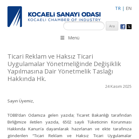
TR
|
EN
KSO 3500’ü aşkın sanayi kuruluşuna uzman çalışanları ile İzmit
Menü
Merkez, Çayırova, Dilovası, Gebze ve İMES OSB’deki ofisleri ile
hizmet vermektedir.
Ticari Reklam ve Haksız Ticari
Uygulamalar Yönetmeliğinde Değişiklik
Yapılmasına Dair Yönetmelik Taslağı
Hakkında Hk.
24 Kasım 2025
Sayın Üyemiz,
TOBB’dan Odamıza gelen yazıda; Ticaret Bakanlığı tarafından
Birliğimize iletilen yazıda, 6502 sayılı Tüketicinin Korunması
Hakkında Kanun’a dayanılarak hazırlanan ve ekte tarafınıza
gönderilen “Ticari Reklam ve Haksız Ticari Uygulamalar