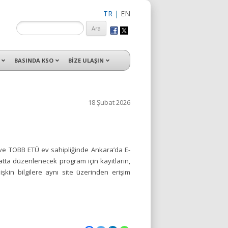
TR
|
EN
isleri ile hizmet vermektedir.
BASINDA KSO
BİZE ULAŞIN
18 Şubat 2026
e TOBB ETÜ ev sahipliğinde Ankara’da E-
matta düzenlenecek program için kayıtların,
şkin bilgilere aynı site üzerinden erişim