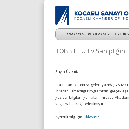
KSO 3500’ü aşkın sanayi kuruluşuna uzman ç
ANASAYFA
KURUMSAL
ÜYELİK
TOBB ETÜ Ev Sahipliğind
Sayın Üyemiz,
TOBB’dan Odamıza gelen yazıda;
28 Mar
İhracat Uzmanlığı Programının gerçekleşece
yazıda bilgileri yer alan İhracat Akadem
sağlanabileceği belirtilmiştir.
Ayrıntılı bilgi için
Tıklayınız