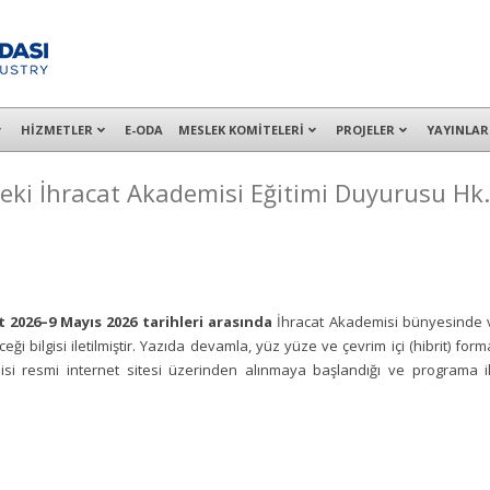
alışanları ile İzmit Merkez, Çayırova, Dilovası, Gebze ve İMES OSB’deki of
HİZMETLER
E-ODA
MESLEK KOMİTELERİ
PROJELER
YAYINLAR
eki İhracat Akademisi Eğitimi Duyurusu Hk.
t 2026–9 Mayıs 2026 tarihleri arasında
İhracat Akademisi bünyesinde v
ği bilgisi iletilmiştir. Yazıda devamla, yüz yüze ve çevrim içi (hibrit) for
isi resmi internet sitesi üzerinden alınmaya başlandığı ve programa ili