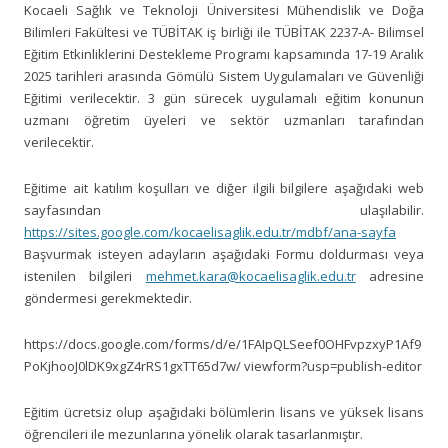
Kocaeli Sağlık ve Teknoloji Üniversitesi Mühendislik ve Doğa
Bilimleri Fakültesi ve TÜBİTAK iş birliği ile TÜBİTAK 2237-A- Bilimsel
Eğitim Etkinliklerini Destekleme Programı kapsamında 17-19 Aralık
2025 tarihleri arasında Gömülü Sistem Uygulamaları ve Güvenliği
Eğitimi verilecektir. 3 gün sürecek uygulamalı eğitim konunun
uzmanı öğretim üyeleri ve sektör uzmanları tarafından
verilecektir.
Eğitime ait katılım koşulları ve diğer ilgili bilgilere aşağıdaki web
sayfasından ulaşılabilir.
https://sites.google.com/kocaelisaglik.edu.tr/mdbf/ana-sayfa
Başvurmak isteyen adayların aşağıdaki Formu doldurması veya
istenilen bilgileri
mehmet.kara@kocaelisaglik.edu.tr
adresine
göndermesi gerekmektedir.
https://docs.google.com/forms/d/e/1FAIpQLSeef0OHFvpzxyP1Af9
PoKjhooJ0lDK9xgZ4rRS1gxTT65d7w/ viewform?usp=publish-editor
Eğitim ücretsiz olup aşağıdaki bölümlerin lisans ve yüksek lisans
öğrencileri ile mezunlarına yönelik olarak tasarlanmıştır.