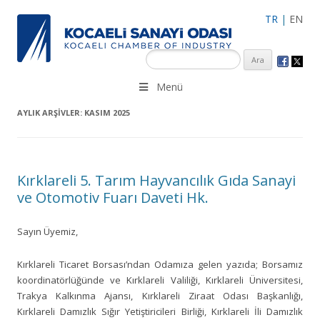
TR
|
EN
KSO 3500’ü aşkın sanayi kuruluşuna uzman çalışanları ile İzmit
Menü
Merkez, Çayırova, Dilovası, Gebze ve İMES OSB’deki ofisleri ile
hizmet vermektedir.
AYLIK ARŞIVLER:
KASIM 2025
Kırklareli 5. Tarım Hayvancılık Gıda Sanayi
ve Otomotiv Fuarı Daveti Hk.
Sayın Üyemiz,
Kırklareli Ticaret Borsası’ndan Odamıza gelen yazıda; Borsamız
koordinatörlüğünde ve Kırklareli Valiliği, Kırklareli Üniversitesi,
Trakya Kalkınma Ajansı, Kırklareli Ziraat Odası Başkanlığı,
Kırklareli Damızlık Sığır Yetiştiricileri Birliği, Kırklareli İli Damızlık