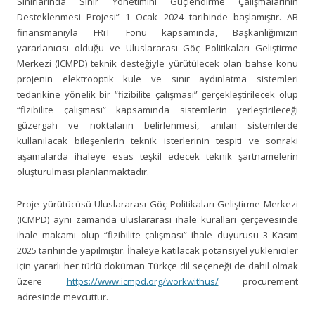
Sınırlarında Sınır Yönetimini Güçlendirme Çalışmalarının
Desteklenmesi Projesi” 1 Ocak 2024 tarihinde başlamıştır. AB
finansmanıyla FRiT Fonu kapsamında, Başkanlığımızın
yararlanıcısı olduğu ve Uluslararası Göç Politikaları Geliştirme
Merkezi (ICMPD) teknik desteğiyle yürütülecek olan bahse konu
projenin elektrooptik kule ve sınır aydınlatma sistemleri
tedarikine yönelik bir “fizibilite çalışması” gerçekleştirilecek olup
“fizibilite çalışması” kapsamında sistemlerin yerleştirileceği
güzergah ve noktaların belirlenmesi, anılan sistemlerde
kullanılacak bileşenlerin teknik isterlerinin tespiti ve sonraki
aşamalarda ihaleye esas teşkil edecek teknik şartnamelerin
oluşturulması planlanmaktadır.
Proje yürütücüsü Uluslararası Göç Politikaları Geliştirme Merkezi
(ICMPD) aynı zamanda uluslararası ihale kuralları çerçevesinde
ihale makamı olup “fizibilite çalışması” ihale duyurusu 3 Kasım
2025 tarihinde yapılmıştır. İhaleye katılacak potansiyel yükleniciler
için yararlı her türlü doküman Türkçe dil seçeneği de dahil olmak
üzere
https://www.icmpd.org/workwithus/
procurement
adresinde mevcuttur.