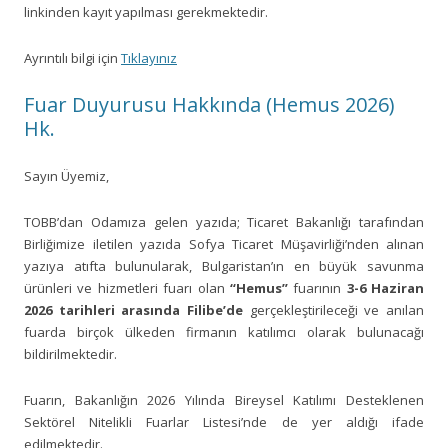
linkinden kayıt yapılması gerekmektedir.
Ayrıntılı bilgi için
Tıklayınız
Fuar Duyurusu Hakkında (Hemus 2026)
Hk.
Sayın Üyemiz,
TOBB’dan Odamıza gelen yazıda; Ticaret Bakanlığı tarafından
Birliğimize iletilen yazıda Sofya Ticaret Müşavirliği’nden alınan
yazıya atıfta bulunularak, Bulgaristan’ın en büyük savunma
ürünleri ve hizmetleri fuarı olan
“Hemus”
fuarının
3-6 Haziran
2026 tarihleri arasında Filibe’de
gerçekleştirileceği ve anılan
fuarda birçok ülkeden firmanın katılımcı olarak bulunacağı
bildirilmektedir.
Fuarın, Bakanlığın 2026 Yılında Bireysel Katılımı Desteklenen
Sektörel Nitelikli Fuarlar Listesi’nde de yer aldığı ifade
edilmektedir.