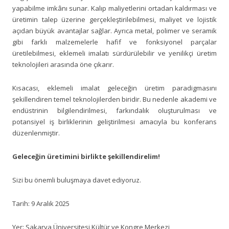
yapabilme imkânı sunar. Kalıp maliyetlerini ortadan kaldırması ve
üretimin talep üzerine gerçekleştirilebilmesi, maliyet ve lojistik
açıdan büyük avantajlar sağlar. Ayrıca metal, polimer ve seramik
gibi farklı malzemelerle hafif ve fonksiyonel parçalar
üretilebilmesi, eklemeli imalatı sürdürülebilir ve yenilikçi üretim
teknolojileri arasında öne çıkarır.
Kısacası, eklemeli imalat geleceğin üretim paradigmasını
şekillendiren temel teknolojilerden biridir. Bu nedenle akademi ve
endüstrinin bilgilendirilmesi, farkındalık oluşturulması ve
potansiyel iş birliklerinin geliştirilmesi amacıyla bu konferans
düzenlenmiştir.
Geleceğin üretimini birlikte şekillendirelim!
Sizi bu önemli buluşmaya davet ediyoruz.
Tarih: 9 Aralık 2025
Yer: Sakarya Üniversitesi Kültür ve Kongre Merkezi