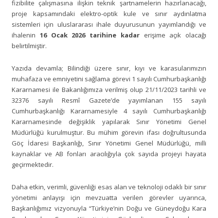
fizibilite çalışmasına ilişkin teknik şartnamelerin hazırlanacağı,
proje kapsamındaki elektro-optik kule ve sınır aydınlatma
sistemleri için uluslararası ihale duyurusunun yayımlandığı ve
ihalenin
16 Ocak 2026 tarihine kadar
erişime açık olacağı
belirtilmiştir.
Yazıda devamla; Bilindiği üzere sınır, kıyı ve karasularımızın
muhafaza ve emniyetini sağlama görevi 1 sayılı Cumhurbaşkanlığı
Kararnamesi ile Bakanlığımıza verilmiş olup 21/11/2023 tarihli ve
32376 sayılı Resmî Gazete’de yayımlanan 155 sayılı
Cumhurbaşkanlığı Kararnamesiyle 4 sayılı Cumhurbaşkanlığı
Kararnamesinde değişiklik yapılarak Sınır Yönetimi Genel
Müdürlüğü kurulmuştur. Bu mühim görevin ifası doğrultusunda
Göç İdaresi Başkanlığı, Sınır Yönetimi Genel Müdürlüğü, milli
kaynaklar ve AB fonları aracılığıyla çok sayıda projeyi hayata
geçirmektedir.
Daha etkin, verimli, güvenliği esas alan ve teknoloji odaklı bir sınır
yönetimi anlayışı için mevzuatta verilen görevler uyarınca,
Başkanlığımız vizyonuyla “Türkiye’nin Doğu ve Güneydoğu Kara