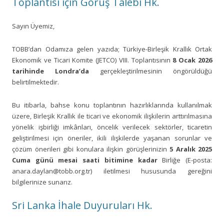
Toplantısı için Görüş Talebi Hk.
Sayın Üyemiz,
TOBB’dan Odamıza gelen yazıda; Türkiye-Birleşik Krallık Ortak
Ekonomik ve Ticari Komite (JETCO) VIII. Toplantısının
8 Ocak 2026
tarihinde Londra’da
gerçekleştirilmesinin öngörüldüğü
belirtilmektedir.
Bu itibarla, bahse konu toplantının hazırlıklarında kullanılmak
üzere, Birleşik Krallık ile ticari ve ekonomik ilişkilerin arttırılmasına
yönelik işbirliği imkânları, öncelik verilecek sektörler, ticaretin
geliştirilmesi için öneriler, ikili ilişkilerde yaşanan sorunlar ve
çözüm önerileri gibi konulara ilişkin görüşlerinizin
5 Aralık 2025
Cuma günü mesai saati bitimine kadar
Birliğe (E-posta:
anara.daylan@tobb.org.tr) iletilmesi hususunda gereğini
bilgilerinize sunarız.
Sri Lanka İhale Duyuruları Hk.