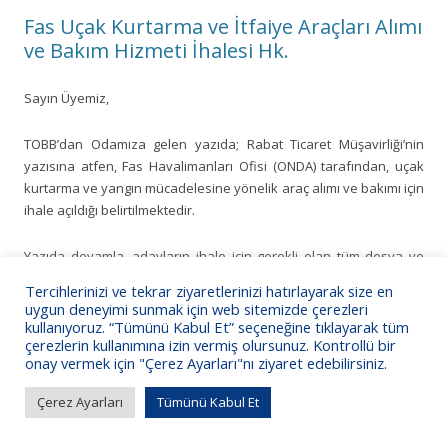
Fas Uçak Kurtarma ve İtfaiye Araçları Alımı
ve Bakım Hizmeti İhalesi Hk.
Sayın Üyemiz,
TOBB’dan Odamıza gelen yazıda; Rabat Ticaret Müşavirliği’nin
yazısına atfen, Fas Havalimanları Ofisi (ONDA) tarafından, uçak
kurtarma ve yangın mücadelesine yönelik araç alımı ve bakımı için
ihale açıldığı belirtilmektedir.
Yazıda devamla, adayların ihale için gerekli olan tüm dosya ve
dokümanları Fas Kamu İhaleleri Portalı
Tercihlerinizi ve tekrar ziyaretlerinizi hatırlayarak size en
(
www.marchespublics.gov.ma
) üzerinden indirerek
uygun deneyimi sunmak için web sitemizde çerezleri
başvurularını “İhale Şartnamesi”nde (Règlement de Consultation)
kullanıyoruz. “Tümünü Kabul Et” seçeneğine tıklayarak tüm
çerezlerin kullanımına izin vermiş olursunuz. Kontrollü bir
yer alan madde hükümlerine uygun şekilde elektronik ortamda
onay vermek için "Çerez Ayarları"nı ziyaret edebilirsiniz.
gerçekleştirmeleri gerektiği ve ihaleye ilişkin başvurunun
2 Aralık
2025
günü yerel saat ile
10:00’da
sona ererek belirtilen gün ve
Çerez Ayarları
Tümünü Kabul Et
saat sonrasında veya fiziki olarak yapılacak hiçbir başvurunun
kabul edilmeyeceği bilgisi verilmektedir.