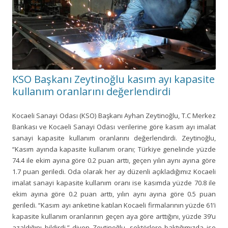
KSO Başkanı Zeytinoğlu kasım ayı kapasite
kullanım oranlarını değerlendirdi
Kocaeli Sanayi Odası (KSO) Başkanı Ayhan Zeytinoğlu, T.C Merkez
Bankası ve Kocaeli Sanayi Odası verilerine göre kasım ayı imalat
sanayi kapasite kullanım oranlarını değerlendirdi. Zeytinoğlu,
“Kasım ayında kapasite kullanım oranı; Türkiye genelinde yüzde
74.4 ile ekim ayına göre 0.2 puan arttı, geçen yılın aynı ayına göre
1.7 puan geriledi. Oda olarak her ay düzenli açıkladığımız Kocaeli
imalat sanayi kapasite kullanım oranı ise kasımda yüzde 70.8 ile
ekim ayına göre 0.2 puan arttı, yılın aynı ayına göre 0.5 puan
geriledi. “Kasım ayı anketine katılan Kocaeli firmalarının yüzde 61’i
kapasite kullanım oranlarının geçen aya göre arttığını, yüzde 39’u
azaldığını bildirdi.” diyen Zeytinoğlu, sektörlere baktığımızda ise