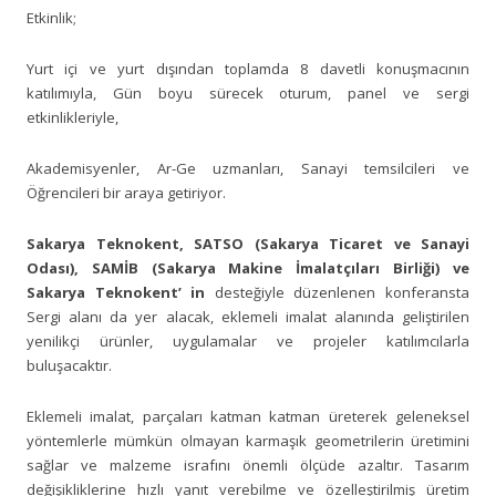
Etkinlik;
Yurt içi ve yurt dışından toplamda 8 davetli konuşmacının
katılımıyla, Gün boyu sürecek oturum, panel ve sergi
etkinlikleriyle,
Akademisyenler, Ar-Ge uzmanları, Sanayi temsilcileri ve
Öğrencileri bir araya getiriyor.
Sakarya Teknokent, SATSO (Sakarya Ticaret ve Sanayi
Odası), SAMİB (Sakarya Makine İmalatçıları Birliği) ve
Sakarya Teknokent’ in
desteğiyle düzenlenen konferansta
Sergi alanı da yer alacak, eklemeli imalat alanında geliştirilen
yenilikçi ürünler, uygulamalar ve projeler katılımcılarla
buluşacaktır.
Eklemeli imalat, parçaları katman katman üreterek geleneksel
yöntemlerle mümkün olmayan karmaşık geometrilerin üretimini
sağlar ve malzeme israfını önemli ölçüde azaltır. Tasarım
değişikliklerine hızlı yanıt verebilme ve özelleştirilmiş üretim