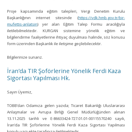
Proje kapsamında eğitim talepleri, Vergi Denetim Kurulu
Başkanlığının internet sitesinde (
https://vdk.hmb.gov.tr/bir-
mufettis-anlatsin
) yer alan Eğitim Talep Formu aracılığıyla
iletilebilmektedir. KURGAN sistemine yönelik eğitim ve
bilgilendirme faaliyetlerine ihtiyaç duyulması halinde, söz konusu
form üzerinden Başkanlık ile iletişime geçilebilecektir.
Bilgilerinize sunarız.
İran’da TIR Şoförlerine Yönelik Ferdi Kaza
Sigortası Yapılması Hk.
Sayın Üyemiz,
TOBB’dan Odamıza gelen yazıda; Ticaret Bakanlığı Uluslararası
Anlaşmalar ve Avrupa Birliği Genel Müdürlüğünden alınan
13.11.2025 tarihli ve E-86633424-727.01.01-00115570240 sayılı,
İran’da TIR Şoförlerine Yönelik Ferdi Kaza Sigortası Yapılması
konulu yazı ekte tarafınıza iletilmektedir.