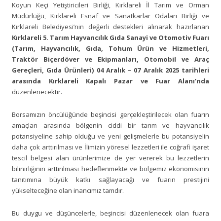
Koyun Keçi Yetiştiricileri Birliği, Kırklareli İl Tarım ve Orman
Müdürlüğü, Kırklareli Esnaf ve Sanatkarlar Odaları Birliği ve
Kırklareli Belediyesi’nin değerli destekleri alınarak hazırlanan
Kırklareli 5. Tarım Hayvancılık Gıda Sanayi ve Otomotiv Fuarı
(Tarım, Hayvancılık, Gıda, Tohum Ürün ve Hizmetleri,
Traktör Biçerdöver ve Ekipmanları, Otomobil ve Araç
Gereçleri, Gıda Ürünleri) 04 Aralık – 07 Aralık 2025 tarihleri
arasında Kırklareli Kapalı Pazar ve Fuar Alanı’nda
düzenlenecektir.
Borsamızın öncülüğünde beşincisi gerçekleştirilecek olan fuarın
amaçları arasında bölgenin ciddi bir tarım ve hayvancılık
potansiyeline sahip olduğu ve yeni gelişmelerle bu potansiyelin
daha çok arttırılması ve İlimizin yöresel lezzetleri ile coğrafi işaret
tescil belgesi alan ürünlerimize de yer vererek bu lezzetlerin
bilinirliğinin arttırılması hedeflenmekte ve bölgemiz ekonomisinin
tanıtımına büyük katkı sağlayacağı ve fuarın prestijini
yükselteceğine olan inancımız tamdır.
Bu duygu ve düşüncelerle, beşincisi düzenlenecek olan fuara