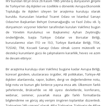
İKV bundan 60 yıl önce 26 Kasım 1965 yılında iş dünyasının girişimi
ile Türkiye’nin dış ilişkileri ve özellikle o dönemki Avrupa Ekonomik
Topluluğu ile ilişkileri izleyen bir araştırma kuruluşu olarak
kuruldu. Kurucuları İstanbul Ticaret Odası ve İstanbul Sanayi
Odası’nın Başkanları Behçet Osmanağaoğlu ve Fazıl Zobu idi. İş
dünyamızın vizyoner liderleri tarafından kurulan Vakfımız bugün
de Yönetim Kurulumuz ve Başkanımız Ayhan Zeytinoğlu
önderliğinde, başta Türkiye Odalar ve Borsalar Birliği,
kurucularımız olan İTO ve İSO, Türkiye Bankalar Birliği, TİSK,
TÜSİAD, TİM, Kocaeli Sanayi Odası olmak üzere mütevelli ve
destekçi kurumların gücü ile çalışmalarını kararlılık, heves ve azim
ile devam ettiriyor.
Bir araştırma kuruluşu olan Vakfımız bugüne kadar Avrupa Birliği,
küresel gündem, uluslararası örgütler, AB politikaları, Türkiye-AB
ilişkileri alanlarında, rapor, bülten, dergi ve değerlendirme notu,
bilgi notu ve bunun gibi binlerce yayına imza attı. Ülkemizin farklı
şehirlerinde, Brüksel’de ve AB üyesi devletlerde, konferans,
webinar, seminer, yuvarlak masa gibi farklı formatlarda
bilgilendirme ve görüş alış verişini öngören toplantılar düzenledi.
Türkiye’nin “AB uzmanı” olarak AB’yi Türkiye’ye, Türkiye’yi de AB’ye