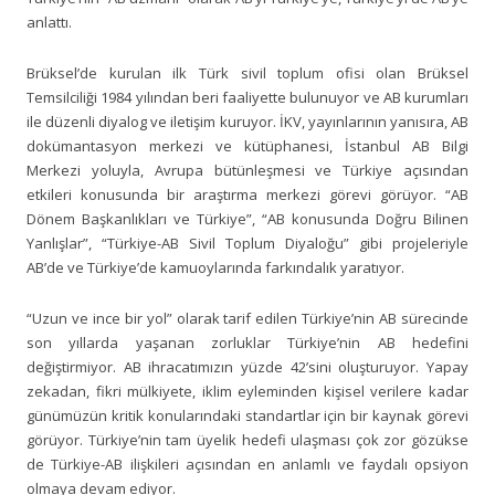
anlattı.
Brüksel’de kurulan ilk Türk sivil toplum ofisi olan Brüksel
Temsilciliği 1984 yılından beri faaliyette bulunuyor ve AB kurumları
ile düzenli diyalog ve iletişim kuruyor. İKV, yayınlarının yanısıra, AB
dokümantasyon merkezi ve kütüphanesi, İstanbul AB Bilgi
Merkezi yoluyla, Avrupa bütünleşmesi ve Türkiye açısından
etkileri konusunda bir araştırma merkezi görevi görüyor. “AB
Dönem Başkanlıkları ve Türkiye”, “AB konusunda Doğru Bilinen
Yanlışlar”, “Türkiye-AB Sivil Toplum Diyaloğu” gibi projeleriyle
AB’de ve Türkiye’de kamuoylarında farkındalık yaratıyor.
“Uzun ve ince bir yol” olarak tarif edilen Türkiye’nin AB sürecinde
son yıllarda yaşanan zorluklar Türkiye’nin AB hedefini
değiştirmiyor. AB ihracatımızın yüzde 42’sini oluşturuyor. Yapay
zekadan, fikri mülkiyete, iklim eyleminden kişisel verilere kadar
günümüzün kritik konularındaki standartlar için bir kaynak görevi
görüyor. Türkiye’nin tam üyelik hedefi ulaşması çok zor gözükse
de Türkiye-AB ilişkileri açısından en anlamlı ve faydalı opsiyon
olmaya devam ediyor.