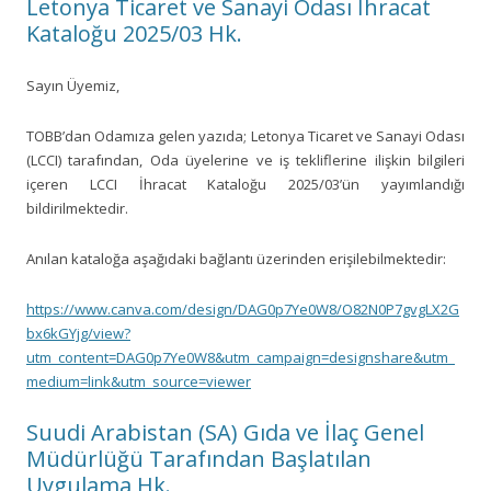
Letonya Ticaret ve Sanayi Odası İhracat
Kataloğu 2025/03 Hk.
Sayın Üyemiz,
TOBB’dan Odamıza gelen yazıda; Letonya Ticaret ve Sanayi Odası
(LCCI) tarafından, Oda üyelerine ve iş tekliflerine ilişkin bilgileri
içeren LCCI İhracat Kataloğu 2025/03’ün yayımlandığı
bildirilmektedir.
Anılan kataloğa aşağıdaki bağlantı üzerinden erişilebilmektedir:
https://www.canva.com/design/DAG0p7Ye0W8/O82N0P7gvgLX2G
bx6kGYjg/view?
utm_content=DAG0p7Ye0W8&utm_campaign=designshare&utm_
medium=link&utm_source=viewer
Suudi Arabistan (SA) Gıda ve İlaç Genel
Müdürlüğü Tarafından Başlatılan
Uygulama Hk.