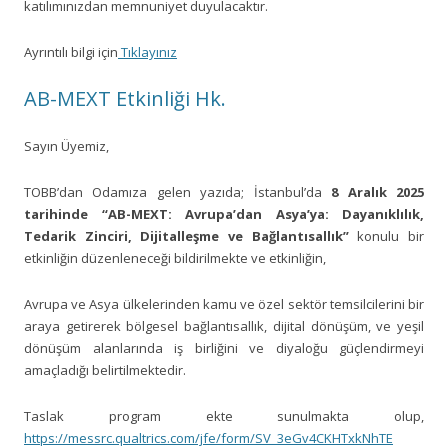
katılımınızdan memnuniyet duyulacaktır.
Ayrıntılı bilgi için
Tıklayınız
AB-MEXT Etkinliği Hk.
Sayın Üyemiz,
TOBB’dan Odamıza gelen yazıda; İstanbul’da
8 Aralık 2025
tarihinde “AB-MEXT: Avrupa’dan Asya’ya: Dayanıklılık,
Tedarik Zinciri, Dijitalleşme ve Bağlantısallık”
konulu bir
etkinliğin düzenleneceği bildirilmekte ve etkinliğin,
Avrupa ve Asya ülkelerinden kamu ve özel sektör temsilcilerini bir
araya getirerek bölgesel bağlantısallık, dijital dönüşüm, ve yeşil
dönüşüm alanlarında iş birliğini ve diyaloğu güçlendirmeyi
amaçladığı belirtilmektedir.
Taslak program ekte sunulmakta olup,
https://messrc.qualtrics.com/jfe/form/SV_3eGv4CKHTxkNhTE