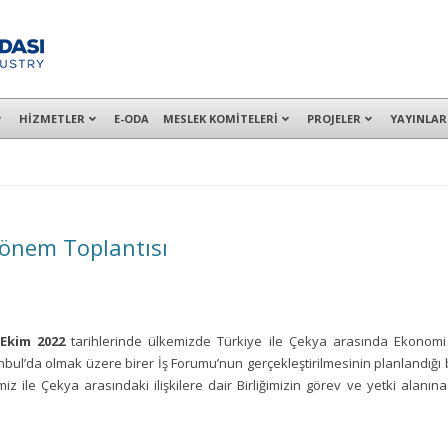
alışanları ile İzmit Merkez, Çayırova, Dilovası, Gebze ve İMES OSB’deki of
HİZMETLER
E-ODA
MESLEK KOMİTELERİ
PROJELER
YAYINLAR
Dönem Toplantısı
Ekim 2022
tarihlerinde ülkemizde Türkiye ile Çekya arasında Ekonomi
bul’da olmak üzere birer İş Forumu’nun gerçekleştirilmesinin planlandığı be
z ile Çekya arasındaki ilişkilere dair Birliğimizin görev ve yetki alanına g