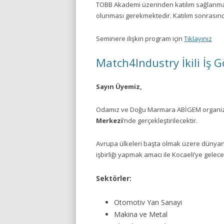
TOBB Akademi üzerinden katılım sağlanma
olunması gerekmektedir. Katılım sonrasında
Seminere ilişkin program için
Tıklayınız
Match4Industry İkili İş 
Sayın Üyemiz,
Odamız ve Doğu Marmara ABİGEM organizas
Merkezi
’nde gerçekleştirilecektir.
Avrupa ülkeleri başta olmak üzere dünyanın 
işbirliği yapmak amacı ile Kocaeli’ye gelecek
Sektörler:
Otomotiv Yan Sanayi
Makina ve Metal