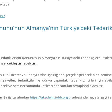
ektedir.
ınız
nunu’nun Almanya’nın Türkiye’deki Tedarikçi
arik Zinciri Kanunu’nun Almanya’nın Türkiye’deki Tedarikçilere Etkileri
 gerçekleştirilecektir.
man-Türk Ticaret ve Sanayi Odası işbirliğinde gerçekleştirilecek olan semi
irketler, tedarikçiler ile dünya çapındaki tedarik zincirleri için etkile
rilecek ve seminer sonunda katılımcıların soruları cevaplandırılacaktır.
r Birliği tarafından
https://akademi.tobb.org.tr
adresinde hayata geçirilen