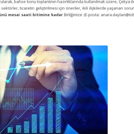
rularak, bahse konu toplantının hazırlıklarında kullanılmak üzere, Çekya ile 
 sektörler, ticaretin geliştirilmesi için öneriler, ikili ilişkilerde yaşanan so
ünü mesai saati bitimine kadar
Birliğimize (E-posta: anara.daylan@tobb