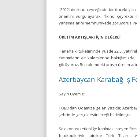
“2022’nin ikinci çeyreğinde bir önceki yıl
önemini vurgulayarak, “İkinci çeyrekte
yansımalarını memnuniyetle görüyoruz. Net 
ÜRETİM ARTIŞLARI İÇİN DEĞERLİ
Hanehalkı tüketiminde yüzde 22.5, yatırım
Yatırımların alt kalemlerine baktığımızda
görüyoruz. Bu kalemdeki artışın üretim art
Azerbaycan Karabağ İş 
Sayın Üyemiz;
TOBB’dan Odamıza gelen yazıda; Azerba
şehrinde gerçekleştirileceği bildirilmiştir.
Söz konusu etkinliğe katılmak isteyen firma
fotokopileriyle birlikte Türk Ticare