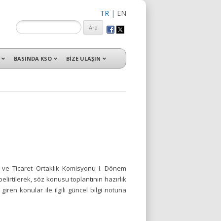
TR
|
EN
isleri ile hizmet vermektedir.
BASINDA KSO
BİZE ULAŞIN
 ve Ticaret Ortaklık Komisyonu I. Dönem
lirtilerek, söz konusu toplantının hazırlık
iren konular ile ilgili güncel bilgi notuna