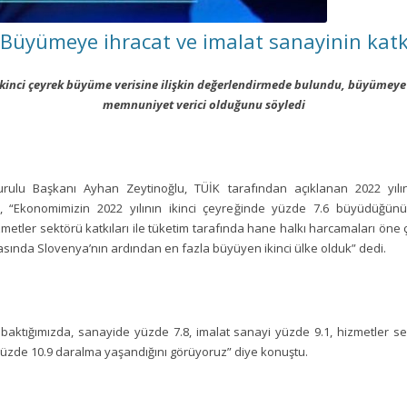
 Büyümeye ihracat ve imalat sanayinin kat
ikinci çeyrek büyüme verisine ilişkin değerlendirmede bulundu, büyümeye 
memnuniyet verici olduğunu söyledi
ulu Başkanı Ayhan Zeytinoğlu, TÜİK tarafından açıklanan 2022 yılın
, “Ekonomimizin 2022 yılının ikinci çeyreğinde yüzde 7.6 büyüdüğün
metler sektörü katkıları ile tüketim tarafında hane halkı harcamaları öne 
asında Slovenya’nın ardından en fazla büyüyen ikinci ülke olduk” dedi.
 baktığımızda, sanayide yüzde 7.8, imalat sanayi yüzde 9.1, hizmetler se
yüzde 10.9 daralma yaşandığını görüyoruz” diye konuştu.