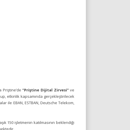
 Priştine’de
“Priştine Dijital Zirvesi”
ve
up, etkinlik kapsamında gerçekleştirilecek
rmalar ile EBAN, ESTBAN, Deutsche Telekom,
klaşık 150 işletmenin katılmasının beklendiği
mektedir.