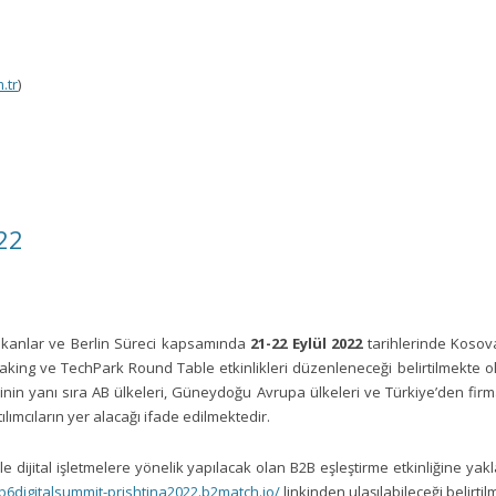
.tr
)
022
lkanlar ve Berlin Süreci kapsamında
21-22 Eylül 2022
tarihlerinde Kosova
ing ve TechPark Round Table etkinlikleri düzenleneceği belirtilmekte ol
inin yanı sıra AB ülkeleri, Güneydoğu Avrupa ülkeleri ve Türkiye’den fi
lımcıların yer alacağı ifade edilmektedir.
T) ile dijital işletmelere yönelik yapılacak olan B2B eşleştirme etkinliğine ya
b6digitalsummit-prishtina2022.b2match.io/
linkinden ulaşılabileceği belirtil