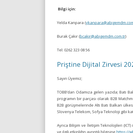
Bilgi için:
Yelda Kanpara (
ykanpara@abigemdm.com
Burak Çakır (
bcakir@abigemdm.com.tr
)
Tel: 0262 323 08 56
Priştine Dijital Zirvesi 2
Sayın Üyemiz;
TOBB’dan Odamıza gelen yazıda; Batı Ba
programın bir parçası olarak B2B Matchmak
B2B görüşmelerinde Altı Batı Balkan ülkes
Slovenya Telekom, Sofya Teknoloji gibi katı
Ayrıca Bilişim ve İletişim Teknolojileri (IC
ve ilgili etkinliğin ayrıntılı bilgisine
https://w