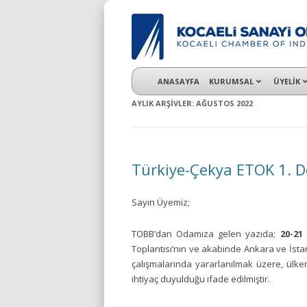
KSO 3500’ü aşkın sanayi kuruluşuna uzman ç
ANASAYFA
KURUMSAL
ÜYELİK
AYLIK ARŞIVLER:
AĞUSTOS 2022
Türkiye-Çekya ETOK 1. 
Sayın Üyemiz;
TOBB’dan Odamıza gelen yazıda;
20-21 
Toplantısı’nın ve akabinde Ankara ve İstan
çalışmalarında yararlanılmak üzere, ülkemi
ihtiyaç duyulduğu ifade edilmiştir.