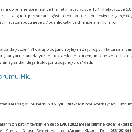
ın aynı dönemine göre; mal ve hizmet ihracatı yüzde 16.4, ithalat yüzde 5.8 
 ihracatta güçlü performans göstererek tarihi rekor seviyeler gerçekl
ihracattan büyümeye 2.7 puanlık katkı geldi” ifadelerini kullandı.
larda da yüzde 4.7’lik artış olduğunu söyleyen Zeytinoğlu, “Harcamalardan 
; inşaat yatırımlarında yüzde 10.9 gerileme olurken, makine ve teçhizat y
ışları açısından değerli olduğunu düşünüyoruz” dedi.
Forumu Hk.
ycan Karabağ İş Forumu’nun
16 Eylül 2022
tarihinde Azerbaycan Cumhuriy
larımızın katılım teyidini en geç
5 Eylül 2022
mesai bitimine kadar, ekteki ka
t ve Sanayi Odası Sekretaryasına (
Adem KULA, Tel: 05312919014