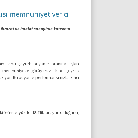
kısı memnuniyet verici
ihracat ve imalat sanayinin katısının
ın ikinci çeyrek büyüme oranına ilişkin
ü memnuniyetle görüyoruz. İkinci çeyrek
çıkıyor. Bu büyüme performansımızla ikinci
ktöründe yüzde 18.1’lik artışlar olduğunu;