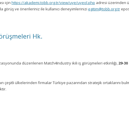
sı için
https://akademi.tobb.org.tr/view/uye/uyeol.php
adresi üzerinden 
 görüş ve önerileriniz ile kullanıcı deneyimlerinizi
egitim@tobb.org.tr
epos
Görüşmeleri Hk.
yonunda düzenlenen Match4Industry ikili iş görüşmeleri etkinliği,
29-30
çeşitli ülkelerinden firmalar Türkiye pazarından stratejik ortaklarını bulma
tir.