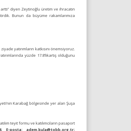
arttı” diyen Zeytinoğlu üretim ve ihracatın
eştirdik. Bunun da büyüme rakamlarımıza
ziyade yatırımların katkısını önemsiyoruz.
atırımlarında yüzde 17.8’likartış olduğunu
eti’nin Karabağ bölgesinde yer alan Şuşa
tılım teyit formu ve katılımcıların pasaport
, E-posta: adem.kula@tobb.org.tr;