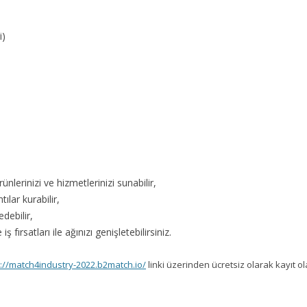
i)
nlerinizi ve hizmetlerinizi sunabilir,
ılar kurabilir,
debilir,
 fırsatları ile ağınızı genişletebilirsiniz.
s://match4industry-2022.b2match.io/
linki üzerinden ücretsiz olarak kayıt ola