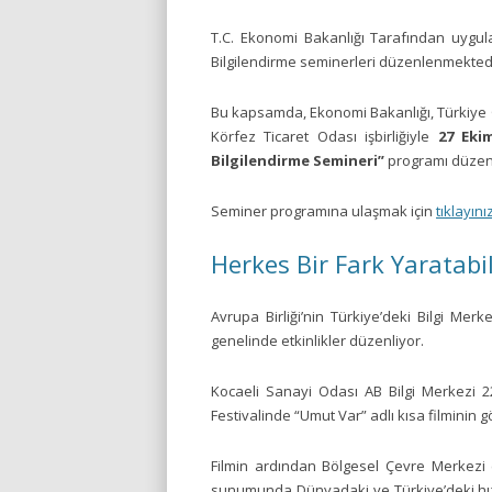
T.C. Ekonomi Bakanlığı Tarafından uygula
Bilgilendirme seminerleri düzenlenmektedi
Bu kapsamda, Ekonomi Bakanlığı, Türkiye Oda
Körfez Ticaret Odası işbirliğiyle
27 Eki
Bilgilendirme Semineri”
programı düzenle
Seminer programına ulaşmak için
tıklayınız
Herkes Bir Fark Yaratabil
Avrupa Birliği’nin Türkiye’deki Bilgi Merk
genelinde etkinlikler düzenliyor.
Kocaeli Sanayi Odası AB Bilgi Merkezi 22 
Festivalinde “Umut Var” adlı kısa filminin gö
Filmin ardından Bölgesel Çevre Merkezi (
sunumunda Dünyadaki ve Türkiye’deki hızlı