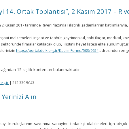
eyi 14. Ortak Toplantısı”, 2 Kasım 2017 – Riv
 2 Kasım 2017 tarihinde River Plaza’da Filistinli işadamlarının katılımlarıyla, 
şaat malzemeleri, inşaat ve taahüt, gayrimenkul, tıbbi ilaçlar, medikal, kozmeti
da sektöründe firmalar katılacak olup, Filistinli heyet listesi ekte sunulmuştur
elerinizin
https://portal.deik.org.tr/KatilimFormu/503/9654
adresinden en geç
lacağından 15 kişilik kontenjan bulunmaktadır.
rg.tr
| 212 339 5043
erinizi Alın
ayi kuruluşlarının savunma sanayine tedarikçi olabilmeleri için birço