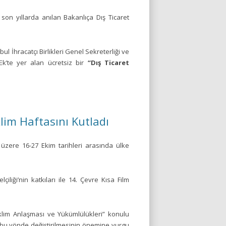
son yıllarda anılan Bakanlıça Dış Ticaret
l İhracatçı Birlikleri Genel Sekreterliği ve
Ek’te yer alan ücretsiz bir
“Dış Ticaret
klim Haftasını Kutladı
ak üzere 16-27 Ekim tarihleri arasında ülke
liği’nin katkıları ile 14. Çevre Kısa Film
İklim Anlaşması ve Yükümlülükleri” konulu
n bu yönde değiştirilmesinin önemine vurgu