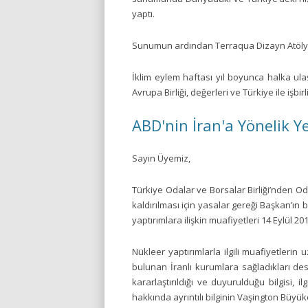
yaptı.
Sunumun ardından Terraqua Dizayn Atölyesini
İklim eylem haftası yıl boyunca halka ulaş
Avrupa Birliği, değerleri ve Türkiye ile işbi
ABD'nin İran'a Yönelik Y
Sayın Üyemiz,
Türkiye Odalar ve Borsalar Birliği’nden O
kaldırılması için yasalar gereği Başkan’ın b
yaptırımlara ilişkin muafiyetleri 14 Eylül 201
Nükleer yaptırımlarla ilgili muafiyetlerin
bulunan İranlı kurumlara sağladıkları de
kararlaştırıldığı ve duyurulduğu bilgisi, i
hakkında ayrıntılı bilginin Vaşington Büyüke