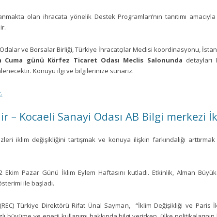
nmakta olan ihracata yönelik Destek Programları’nın tanıtımı amacıyla 
r.
lar ve Borsalar Birliği, Türkiye İhracatçılar Meclisi koordinasyonu, İstanbu
m Cuma günü Körfez Ticaret Odası Meclis Salonunda
detayları 
necektir. Konuyu ilgi ve bilgilerinize sunarız.
.
ir – Kocaeli Sanayi Odası AB Bilgi merkezi İ
ezleri iklim değişikliğini tartışmak ve konuya ilişkin farkındalığı arttırm
Ekim Pazar Günü İklim Eylem Haftasını kutladı. Etkinlik, Alman Büyükelçi
sterimi ile başladı.
REC) Türkiye Direktörü Rifat Ünal Sayman, “İklim Değişikliği ve Paris 
 büyüme ve enerji kullanımı hakkında bilgi verirken, ülke politikalarını