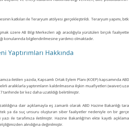
n katkıları ile Teraryum atölyesi gerçekleştirildi. Teraryum yapımı, bitkil
mak üzere AB Bilgi Merkezleri ağı aracılığıyla yürütülen birçok faaliyetten
rliği konularında bilgilendirilmesine yardımcı olmaktadır.
eni Yaptırımları Hakkında
damıza iletilen yazıda, Kapsamlı Ortak Eylem Planı (KOEP) kapsamında ABD’n
elirli aralıklarla yaptırımların kaldırılmasına ilişkin muafiyetleri (waiver)
7 tarihinde bir kez daha uzatıldığı belirtilmiştir.
 uzatıldığına dair açıklamayla eş zamanlı olarak ABD Hazine Bakanlığı tar
stek ya da suç unsuru oluşturan siber faaliyetler nedeniyle on bir gerçe
lgi yazı ile tarafımıza iletilmiştir. Hazine Bakanlığı’nın ekte kayıtlı açıkl
lçiliğimizden alındığına değinilmiştir.