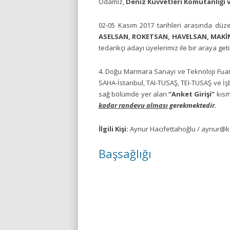
Odamız,
Deniz Kuvvetleri Komutanlığı v
02-05 Kasım 2017 tarihleri arasında dü
ASELSAN, ROKETSAN, HAVELSAN, MAKİN
tedarikçi adayı üyelerimiz ile bir araya get
4. Doğu Marmara Sanayi ve Teknoloji Fuar
SAHA-İstanbul, TAI-TUSAŞ, TEI-TUSAŞ ve İşbi
sağ bölümde yer alan
“Anket Girişi”
kısm
kadar randevu alması
gerekmektedir.
İlgili Kişi:
Aynur Hacıfettahoğlu / aynur@ko
Başsağlığı