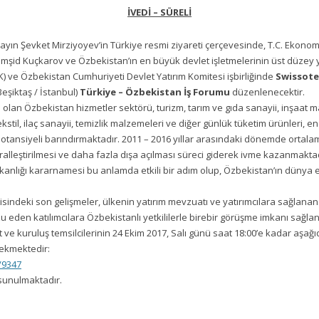
İVEDİ – SÜRELİ
ın Şevket Mirziyoyev’in Türkiye resmi ziyareti çerçevesinde, T.C. Ekonom
id Kuçkarov ve Özbekistan’ın en büyük devlet işletmelerinin üst düzey yön
İK) ve Özbekistan Cumhuriyeti Devlet Yatırım Komitesi işbirliğinde
Swissote
eşiktaş / İstanbul)
Türkiye – Özbekistan İş Forumu
düzenlenecektir.
 olan Özbekistan hizmetler sektörü, turizm, tarım ve gıda sanayii, inşaat m
stil, ilaç sanayii, temizlik malzemeleri ve diğer günlük tüketim ürünleri, en
 potansiyeli barındırmaktadır. 2011 – 2016 yıllar arasındaki dönemde ort
alleştirilmesi ve daha fazla dışa açılması süreci giderek ivme kazanmakt
kanlığı kararnamesi bu anlamda etkili bir adım olup, Özbekistan’ın dünya 
deki son gelişmeler, ülkenin yatırım mevzuatı ve yatırımcılara sağlanan
u eden katılımcılara Özbekistanlı yetkililerle birebir görüşme imkanı sağlan
ve kuruluş temsilcilerinin 24 Ekim 2017, Salı günü saat 18:00’e kadar aşağı
rekmektedir:
9/9347
sunulmaktadır.