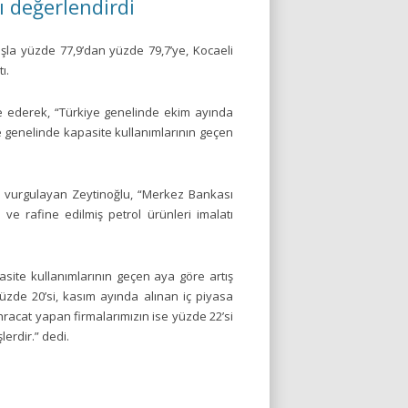
 değerlendirdi
şla yüzde 77,9’dan yüzde 79,7’ye, Kocaeli
ı.
e ederek, “Türkiye genelinde ekim ayında
e genelinde kapasite kullanımlarının geçen
ı vurgulayan Zeytinoğlu, “Merkez Bankası
 ve rafine edilmiş petrol ürünleri imalatı
site kullanımlarının geçen aya göre artış
yüzde 20’si, kasım ayında alınan iç piyasa
 ihracat yapan firmalarımızın ise yüzde 22’si
lerdir.” dedi.