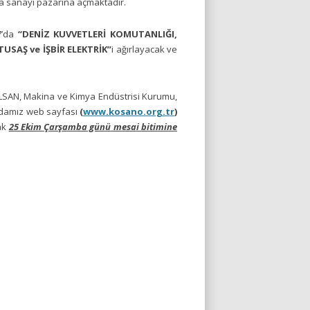
ma sanayi pazarına açmaktadır.
7’da
“
DENİZ KUVVETLERİ KOMUTANLIĞI,
SAŞ ve İŞBİR ELEKTRİK”
i
ağırlayacak ve
ELSAN, Makina ve Kimya Endüstrisi Kurumu,
, Odamız web sayfası
(
www.kosano.org.tr
)
ak
25 Ekim Çarşamba günü mesai bitimine