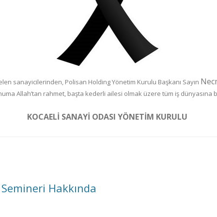
Necm
gelen sanayicilerinden, Polisan Holding Yönetim Kurulu Başkanı Sayın
a Allah’tan rahmet, başta kederli ailesi olmak üzere tüm iş dünyasına baş
KOCAELİ SANAYİ ODASI YÖNETİM KURULU
e Semineri Hakkında