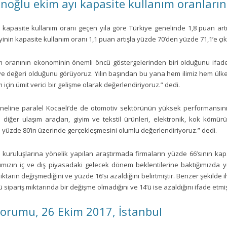
oğlu ekim ayı kapasite kullanım oranlarını
 kapasite kullanım oranı geçen yıla göre Türkiye genelinde 1,8 puan artı
nin kapasite kullanım oranı 1,1 puan artışla yüzde 70’den yüzde 71,1’e çıkt
m oranının ekonominin önemli öncü göstergelerinden biri olduğunu ifad
irve değeri olduğunu görüyoruz. Yılın başından bu yana hem ilimiz hem ülk
çin ümit verici bir gelişme olarak değerlendiriyoruz.” dedi.
eneline paralel Kocaeli’de de otomotiv sektörünün yüksek performansın
iğer ulaşım araçları, giyim ve tekstil ürünleri, elektronik, kok kömürü
n yüzde 80’in üzerinde gerçekleşmesini olumlu değerlendiriyoruz.” dedi.
kuruluşlarına yönelik yapılan araştırmada firmaların yüzde 66’sının kapa
arımızın iç ve dış piyasadaki gelecek dönem beklentilerine baktığımızda 
miktarın değişmediğini ve yüzde 16’sı azaldığını belirtmiştir. Benzer şekilde
’ü sipariş miktarında bir değişme olmadığını ve 14’ü ise azaldığını ifade etmiş
Forumu, 26 Ekim 2017, İstanbul