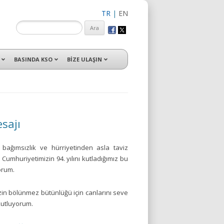
TR
|
EN
isleri ile hizmet vermektedir.
BASINDA KSO
BİZE ULAŞIN
sajı
 bağımsızlık ve hürriyetinden asla taviz
Cumhuriyetimizin 94. yılını kutladığımız bu
orum.
zin bölünmez bütünlüğü için canlarını seve
kutluyorum.