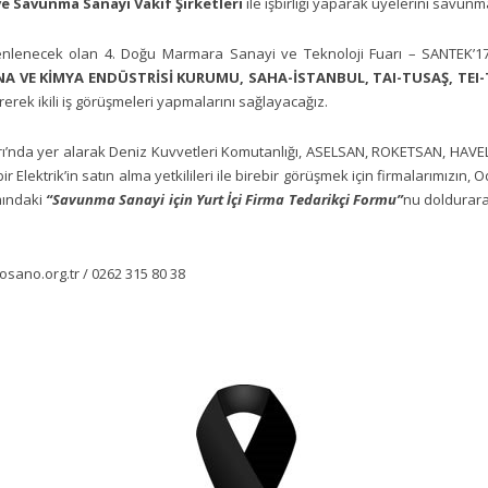
e Savunma Sanayi Vakıf Şirketleri
ile
işbirliği yaparak üyelerini savun
zenlenecek olan 4. Doğu Marmara Sanayi ve Teknoloji Fuarı – SANTEK’1
A VE KİMYA ENDÜSTRİSİ KURUMU, SAHA-İSTANBUL, TAI-TUSAŞ, TEI-TU
irerek ikili iş görüşmeleri yapmalarını sağlayacağız.
ı’nda yer alarak Deniz Kuvvetleri Komutanlığı, ASELSAN, ROKETSAN, HAV
r Elektrik’in satın alma yetkilileri ile birebir görüşmek için firmalarımızın
ındaki
“Savunma Sanayi için Yurt İçi Firma Tedarikçi Formu”
nu doldurar
sano.org.tr / 0262 315 80 38