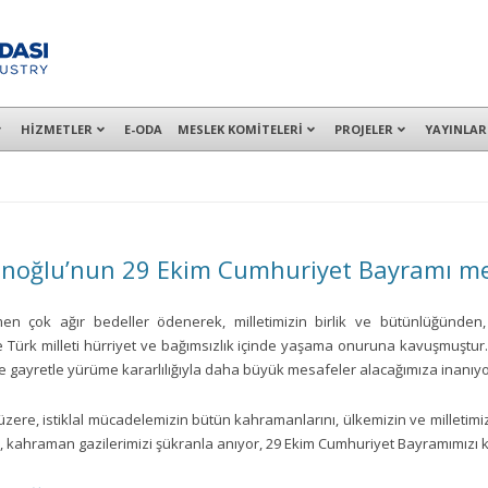
alışanları ile İzmit Merkez, Çayırova, Dilovası, Gebze ve İMES OSB’deki of
HİZMETLER
E-ODA
MESLEK KOMİTELERİ
PROJELER
YAYINLAR
inoğlu’nun 29 Ekim Cumhuriyet Bayramı me
en çok ağır bedeller ödenerek, milletimizin birlik ve bütünlüğünden,
e Türk milleti hürriyet ve bağımsızlık içinde yaşama onuruna kavuşmuştur. 
ve gayretle yürüme kararlılığıyla daha büyük mesafeler alacağımıza inanıy
ere, istiklal mücadelemizin bütün kahramanlarını, ülkemizin ve milletimi
e, kahraman gazilerimizi şükranla anıyor, 29 Ekim Cumhuriyet Bayramımızı 