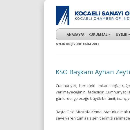
KSO 3500’ü aşkın sanayi kuruluşuna uzman ç
ANASAYFA
KURUMSAL
ÜYELİK
AYLIK ARŞIVLER:
EKIM 2017
KSO Başkanı Ayhan Zeyt
Cumhuriyet, her türlü imkansızlığa rağm
verilmeyeceğinin ifadesidir. Cumhuriyet il
günlerde, geleceğe büyük bir ümit, inanç 
Başta Gazi Mustafa Kemal Atatürk olmak üz
seve veren tüm aziz şehitlerimizi rahmetl