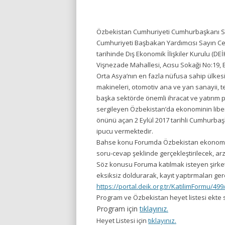
Özbekistan Cumhuriyeti Cumhurbaşkanı Say
Cumhuriyeti Başbakan Yardımcısı Sayın Cemş
tarihinde Dış Ekonomik İlişkiler Kurulu (DE
Vişnezade Mahallesi, Acısu Sokaği No:19, B
Orta Asya’nın en fazla nüfusa sahip ülkesi
makineleri, otomotiv ana ve yan sanayii, tek
başka sektörde önemli ihracat ve yatırım
sergileyen Özbekistan’da ekonominin liber
önünü açan 2 Eylül 2017 tarihli Cumhurbaş
ipucu vermektedir.
Bahse konu Forumda Özbekistan ekonomisin
soru-cevap şeklinde gerçekleştirilecek, arz
Söz konusu Foruma katılmak isteyen şirket 
eksiksiz doldurarak, kayıt yaptırmaları ge
https://portal.deik.org.tr/KatilimFormu/49
Program ve Özbekistan heyet listesi ekte 
Program için
tıklayınız.
Heyet Listesi için
tıklayınız.