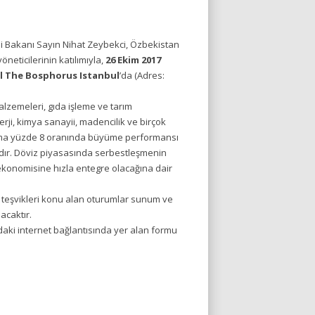
i Bakanı Sayın Nihat Zeybekci, Özbekistan
eticilerinin katılımıyla,
26 Ekim 2017
l The Bosphorus Istanbul
’da (Adres:
alzemeleri, gıda işleme ve tarım
erji, kimya sanayii, madencilik ve birçok
alama yüzde 8 oranında büyüme performansı
adır. Döviz piyasasında serbestleşmenin
ekonomisine hızla entegre olacağına dair
 teşvikleri konu alan oturumlar sunum ve
acaktır.
daki internet bağlantısında yer alan formu