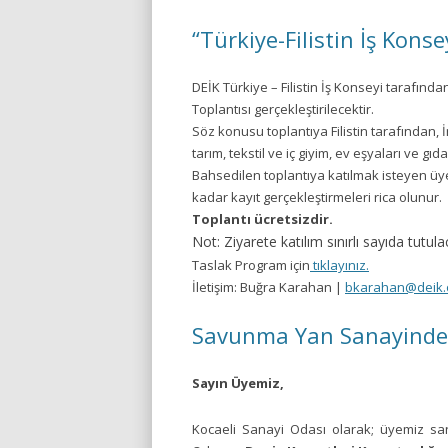
“Türkiye-Filistin İş Kons
DEİK Türkiye – Filistin İş Konseyi tarafından
Toplantısı gerçekleştirilecektir.
Söz konusu toplantıya Filistin tarafından, İn
tarım, tekstil ve iç giyim, ev eşyaları ve gı
Bahsedilen toplantıya katılmak isteyen üy
kadar kayıt gerçekleştirmeleri rica olunur.
Toplantı ücretsizdir.
Not: Ziyarete katılım sınırlı sayıda tutu
Taslak Program için
tıklayınız.
İletişim: Buğra Karahan |
bkarahan@deik.o
Savunma Yan Sanayinde Y
Sayın Üyemiz,
Kocaeli Sanayi Odası olarak; üyemiz san