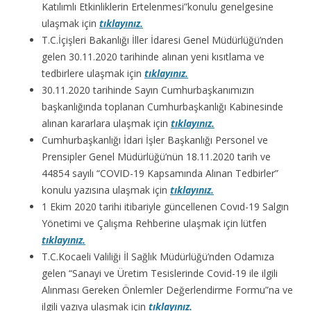
Katılımlı Etkinliklerin Ertelenmesi”konulu genelgesine
ulaşmak için
tıklayınız.
T.C.İçişleri Bakanlığı İller İdaresi Genel Müdürlüğü’nden
gelen 30.11.2020 tarihinde alınan yeni kısıtlama ve
tedbirlere ulaşmak için
tıklayınız.
30.11.2020 tarihinde Sayın Cumhurbaşkanımızın
başkanlığında toplanan Cumhurbaşkanlığı Kabinesinde
alınan kararlara ulaşmak için
tıklayınız.
Cumhurbaşkanlığı İdari İşler Başkanlığı Personel ve
Prensipler Genel Müdürlüğü’nün 18.11.2020 tarih ve
44854 sayılı “COVID-19 Kapsamında Alınan Tedbirler”
konulu yazısına ulaşmak için
tıklayınız.
1 Ekim 2020 tarihi itibariyle güncellenen Covıd-19 Salgın
Yönetimi ve Çalışma Rehberine ulaşmak için lütfen
tıklayınız.
T.C.Kocaeli Valiliği İl Sağlık Müdürlüğü’nden Odamıza
gelen “Sanayi ve Üretim Tesislerinde Covid-19 ile ilgili
Alınması Gereken Önlemler Değerlendirme Formu”na ve
ilgili yazıya ulaşmak için
tıklayınız.