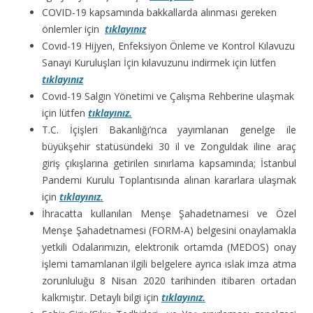
COVID-19 kapsamında bakkallarda alınması gereken
önlemler için
tıklayınız
Covıd-19 Hijyen, Enfeksiyon Önleme ve Kontrol Kılavuzu
Sanayi Kuruluşları İçin kılavuzunu indirmek için lütfen
tıklayınız
Covıd-19 Salgın Yönetimi ve Çalışma Rehberine ulaşmak
için lütfen
tıklayınız.
T.C. İçişleri Bakanlığı’nca yayımlanan genelge ile
büyükşehir statüsündeki 30 il ve Zonguldak iline araç
giriş çıkışlarına getirilen sınırlama kapsamında; İstanbul
Pandemi Kurulu Toplantısında alınan kararlara ulaşmak
için
tıklayınız.
İhracatta kullanılan Menşe Şahadetnamesi ve Özel
Menşe Şahadetnamesi (FORM-A) belgesini onaylamakla
yetkili Odalarımızın, elektronik ortamda (MEDOS) onay
işlemi tamamlanan ilgili belgelere ayrıca ıslak imza atma
zorunluluğu 8 Nisan 2020 tarihinden itibaren ortadan
kalkmıştır. Detaylı bilgi için
tıklayınız.