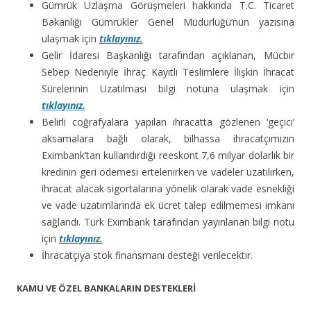
Gümrük Uzlaşma Görüşmeleri hakkında T.C. Ticaret
Bakanlığı Gümrükler Genel Müdürlüğü’nün yazısına
ulaşmak için
tıklayınız.
Gelir İdaresi Başkanlığı tarafından açıklanan, Mücbir
Sebep Nedeniyle İhraç Kayıtlı Teslimlere İlişkin İhracat
Sürelerinin Uzatılması bilgi notuna ulaşmak için
tıklayınız.
Belirli coğrafyalara yapılan ihracatta gözlenen ‘geçici’
aksamalara bağlı olarak, bilhassa ihracatçımızın
Eximbank’tan kullandırdığı reeskont 7,6 milyar dolarlık bir
kredinin geri ödemesi ertelenirken ve vadeler uzatılırken,
ihracat alacak sigortalarına yönelik olarak vade esnekliği
ve vade uzatımlarında ek ücret talep edilmemesi imkanı
sağlandı. Türk Eximbank tarafından yayınlanan bilgi notu
için
tıklayınız.
İhracatçıya stok finansmanı desteği verilecektir.
KAMU VE ÖZEL BANKALARIN DESTEKLERİ