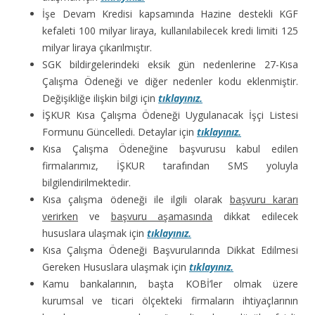
İşe Devam Kredisi kapsamında Hazine destekli KGF
kefaleti 100 milyar liraya, kullanılabilecek kredi limiti 125
milyar liraya çıkarılmıştır.
SGK bildirgelerindeki eksik gün nedenlerine 27-Kısa
Çalışma Ödeneği ve diğer nedenler kodu eklenmiştir.
Değişikliğe ilişkin bilgi için
tıklayınız.
İŞKUR Kısa Çalışma Ödeneği Uygulanacak İşçi Listesi
Formunu Güncelledi. Detaylar için
tıklayınız.
Kısa Çalışma Ödeneğine başvurusu kabul edilen
firmalarımız, İŞKUR tarafından SMS yoluyla
bilgilendirilmektedir.
Kısa çalışma ödeneği ile ilgili olarak
başvuru kararı
verirken
ve
başvuru aşamasında
dikkat edilecek
hususlara ulaşmak için
tıklayınız.
Kısa Çalışma Ödeneği Başvurularında Dikkat Edilmesi
Gereken Hususlara ulaşmak için
tıklayınız.
Kamu bankalarının, başta KOBİ’ler olmak üzere
kurumsal ve ticari ölçekteki firmaların ihtiyaçlarının