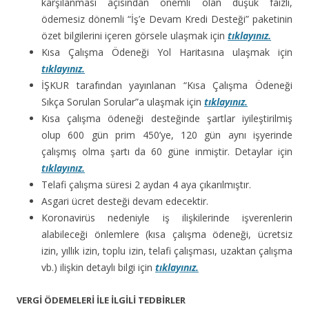
karşılanması açısından önemli olan düşük faizli,
ödemesiz dönemli “İş’e Devam Kredi Desteği” paketinin
özet bilgilerini içeren görsele ulaşmak için
tıklayınız.
Kısa Çalışma Ödeneği Yol Haritasına ulaşmak için
tıklayınız.
İŞKUR tarafından yayınlanan “Kısa Çalışma Ödeneği
Sıkça Sorulan Sorular”a ulaşmak için
tıklayınız.
Kısa çalışma ödeneği desteğinde şartlar iyileştirilmiş
olup 600 gün prim 450’ye, 120 gün aynı işyerinde
çalışmış olma şartı da 60 güne inmiştir. Detaylar için
tıklayınız.
Telafi çalışma süresi 2 aydan 4 aya çıkarılmıştır.
Asgari ücret desteği devam edecektir.
Koronavirüs nedeniyle iş ilişkilerinde işverenlerin
alabileceği önlemlere (kısa çalışma ödeneği, ücretsiz
izin, yıllık izin, toplu izin, telafi çalışması, uzaktan çalışma
vb.) ilişkin detaylı bilgi için
tıklayınız.
VERGİ ÖDEMELERİ İLE İLGİLİ TEDBİRLER