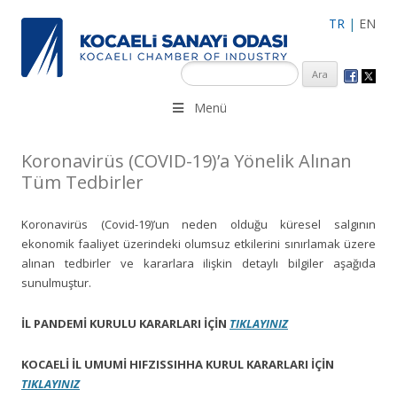
TR
|
EN
KSO 3500’ü aşkın sanayi kuruluşuna uzman çalışanları ile İzmit
Menü
Merkez, Çayırova, Dilovası, Gebze ve İMES OSB’deki ofisleri ile
hizmet vermektedir.
Koronavirüs (COVID-19)’a Yönelik Alınan
Tüm Tedbirler
Koronavirüs (Covid-19)’un neden olduğu küresel salgının
ekonomik faaliyet üzerindeki olumsuz etkilerini sınırlamak üzere
alınan tedbirler ve kararlara ilişkin detaylı bilgiler aşağıda
sunulmuştur.
İL PANDEMİ KURULU KARARLARI İÇİN
TIKLAYINIZ
KOCAELİ İL UMUMİ HIFZISSIHHA KURUL KARARLARI İÇİN
TIKLAYINIZ