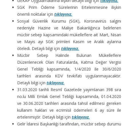
GEKAP Uygulamalarına ilişkin detaylı bilgi için
tıklayınız.
SGK Prim Ödeme Sürelerinin Ertelenmesine ilişkin
önemli noktalar için
tıklayınız.
Sosyal Güvenlik Kurumu (SGK), Koronavirüs salgını
nedeniyle Hazine ve Maliye Bakanlığınca belirlenen
mücbir sebep kapsamındaki mükelleflere ait Mart, Nisan
ve Mayıs ayı SGK primleri Kasım ve Aralık aylarına
öteledi. Detaylı bilgi için
tıklayınız.
Mücbir Sebep Halinde Bulunan Mükelleflere
Düzenlenecek Olan Faturalarda, Katma Değer Vergisi
Genel Tebliği kapsamında, 1/4/2020 ile 30/6/2020
tarihleri arasında KDV tevkifatı uygulanmayacaktır.
Detaylı bilgi için
tıklayınız.
31.03.2020 tarihli Resmî Gazetede yayımlanan 398 sıra
no.lu Milli Emlak Genel Tebliği kapsamında, 01.04.2020
ve 30.06.2020 tarihleri arasında tahsil edilmesi gereken
kullanım hakları ve ecrimisil ödemeleri 6 ay süre ile
ertelenmiştir. Detaylı bilgi için
tıklayınız.
Gelir İdaresi Başkanlığı tarafından, mücbir sebep durumu