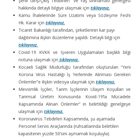
Şehir Giriş/Çıkış Tedbirleri ve Yaş sınırlaması genelgesi
hakkında detaylı bilgiye ulaşmak için
tıklayınız.
Kamu İhalelerinde Süre Uzatımı veya Sözleşme Feshi
Hk. Karar için
tıklayınız.
Ticaret Bakanlığı tarafından, şirketlerinin kar payı
dağıtımına ilişkin düzenleme yapıldı. Detaylı bilgi için
tıklayınız.
Covid-19 KVKK ve İşveren Uygulamaları başlıklı bilgi
notuna ulaşmak için
tıklayınız.
Kocaeli Sağlık Müdürlüğü tarafından oluşturulan “Yeni
Korona Virüs Hastalığı İş Yerlerinde Alınması Gereken
Önlemler”e ilişkin videoya ulaşmak için
tıklayınız.
Mevsimlik İşçiler, Tarım İşçilerinin Ulaşım Koşulları ve
Tarımsal Üretim Konusunda Kovid-19’la Mücadele
Kapsamında Alınan Önlemler” in belirtildiği genelgeye
ulaşmak için
tıklayınız.
Koronavirüs Tebdirleri Kapsamında, şu aşamada
Personel Servis Araçlarında (ruhsatlarında belirtilen
kapasitenin yüzde 50’sini aşmamak koşuluyla)