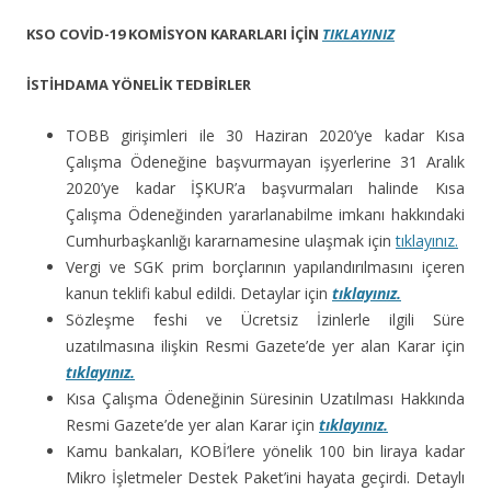
KSO COVİD-19 KOMİSYON KARARLARI İÇİN
TIKLAYINIZ
İSTİHDAMA YÖNELİK TEDBİRLER
TOBB girişimleri ile 30 Haziran 2020’ye kadar Kısa
Çalışma Ödeneğine başvurmayan işyerlerine 31 Aralık
2020’ye kadar İŞKUR’a başvurmaları halinde Kısa
Çalışma Ödeneğinden yararlanabilme imkanı hakkındaki
Cumhurbaşkanlığı kararnamesine ulaşmak için
tıklayınız.
Vergi ve SGK prim borçlarının yapılandırılmasını içeren
kanun teklifi kabul edildi. Detaylar için
tıklayınız.
Sözleşme feshi ve Ücretsiz İzinlerle ilgili Süre
uzatılmasına ilişkin Resmi Gazete’de yer alan Karar için
tıklayınız.
Kısa Çalışma Ödeneğinin Süresinin Uzatılması Hakkında
Resmi Gazete’de yer alan Karar için
tıklayınız.
Kamu bankaları, KOBİ’lere yönelik 100 bin liraya kadar
Mikro İşletmeler Destek Paket’ini hayata geçirdi. Detaylı