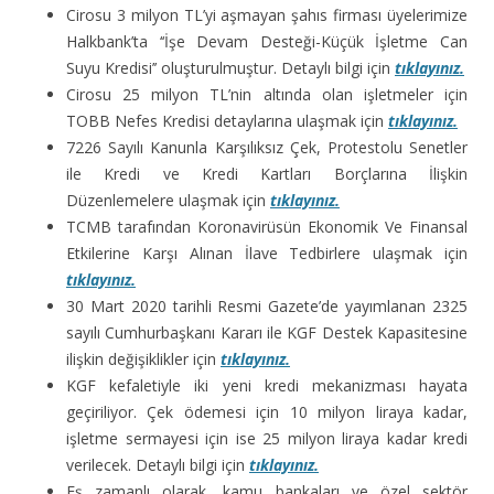
Cirosu 3 milyon TL’yi aşmayan şahıs firması üyelerimize
Halkbank’ta ‘‘İşe Devam Desteği-Küçük İşletme Can
Suyu Kredisi’’ oluşturulmuştur. Detaylı bilgi için
tıklayınız.
Cirosu 25 milyon TL’nin altında olan işletmeler için
TOBB Nefes Kredisi detaylarına ulaşmak için
tıklayınız.
7226 Sayılı Kanunla Karşılıksız Çek, Protestolu Senetler
ile Kredi ve Kredi Kartları Borçlarına İlişkin
Düzenlemelere ulaşmak için
tıklayınız.
TCMB tarafından Koronavirüsün Ekonomik Ve Finansal
Etkilerine Karşı Alınan İlave Tedbirlere ulaşmak için
tıklayınız.
30 Mart 2020 tarihli Resmi Gazete’de yayımlanan 2325
sayılı Cumhurbaşkanı Kararı ile KGF Destek Kapasitesine
ilişkin değişiklikler için
tıklayınız.
KGF kefaletiyle iki yeni kredi mekanizması hayata
geçiriliyor. Çek ödemesi için 10 milyon liraya kadar,
işletme sermayesi için ise 25 milyon liraya kadar kredi
verilecek. Detaylı bilgi için
tıklayınız.
Eş zamanlı olarak, kamu bankaları ve özel sektör