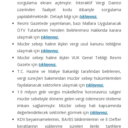
sorgulama ekranı açılmıştır. İnteraktif Vergi Dairesi
üzerinden faaliyet kodu itibariyle sorgulama
yapılabilmektedir. Detaylı bilgi için
tıklayınız.
Resmi Gazetede yayımlanan, bazı Mallara Uygulanacak
ÖTV Tutarlarının Yeniden Belirlenmesi Hakkında karara
ulaşmak için
tıklayınız.
Mücbir sebep haline ilişkin vergi usul kanunu tebliğine
ulaşmak için
tıklayınız.
Mücbir sebep haline ilişkin VUK Genel Tebliği Resmi
Gazete için
tıklayınız.
T.C. Hazine ve Maliye Bakanlığı tarafından belirlenen,
vergi süreçleri bakımından mücbir sebep hükümlerinden
faydalanacak sektörlere ulaşmak için
tıklayınız.
1.9 milyon gelir vergisi mükellefine ‘koronavirüs salgını’
mücbir sebebiyle dönemi gelen vergi ödemesini öteleme
imkanı sağlanmıştır. Mücbir sebep hali kapsamında
değerlendirilecek sektörleri görmek için
tıklayınız.
KDV beyannamelerinin, BA/BS bildirimlerinin ve E-Defter
beratlarının yüklenme süreleri ileriki tarihlere